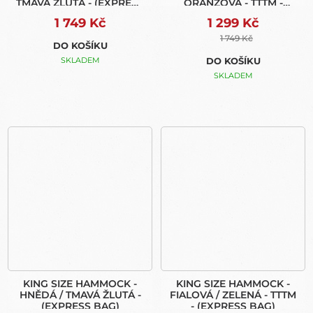
TMAVÁ ŽLUTÁ - (EXPRESS
ORANŽOVÁ - TTTM -
BAG)
(EXPRESS BAG)
1 749 Kč
1 299 Kč
1 749 Kč
DO KOŠÍKU
SKLADEM
DO KOŠÍKU
SKLADEM
KING SIZE HAMMOCK -
KING SIZE HAMMOCK -
HNĚDÁ / TMAVÁ ŽLUTÁ -
FIALOVÁ / ZELENÁ - TTTM
(EXPRESS BAG)
- (EXPRESS BAG)