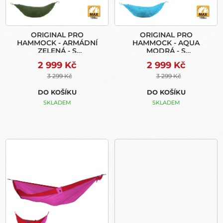
O
D
U
ORIGINAL PRO
ORIGINAL PRO
K
HAMMOCK - ARMÁDNÍ
HAMMOCK - AQUA
T
ZELENÁ - S
MODRÁ - S
Ů
MOSKYTIEROU (EXPRESS
MOSKYTIEROU (EXPRESS
2 999 Kč
2 999 Kč
BAG)
BAG)
3 299 Kč
3 299 Kč
DO KOŠÍKU
DO KOŠÍKU
SKLADEM
SKLADEM