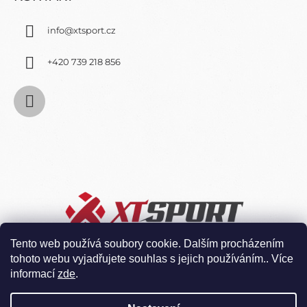
I
S
info
@
xtsport.cz
U
+420 739 218 856
Tento web používá soubory cookie. Dalším procházením
tohoto webu vyjadřujete souhlas s jejich používáním.. Více
informací
zde
.