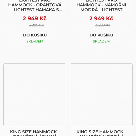
LIGHTEST PRO
LIGHTEST PRO
HAMMOCK - ORANŽOVÁ
HAMMOCK - NÁMOŘNÍ
- LIGHTEST HAMAKA S
MODRÁ - LIGHTEST
MOSKYTIEROU (EXPRESS
HAMAKA S
2 949 Kč
2 949 Kč
BAG)
MOSKYTIEROU (EXPRESS
BAG)
3 299 Kč
3 299 Kč
DO KOŠÍKU
DO KOŠÍKU
SKLADEM
SKLADEM
KING SIZE HAMMOCK -
KING SIZE HAMMOCK -