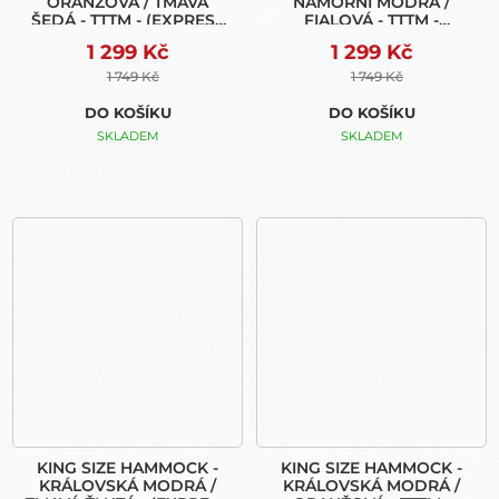
ORANŽOVÁ / TMAVÁ
NÁMOŘNÍ MODRÁ /
ŠEDÁ - TTTM - (EXPRESS
FIALOVÁ - TTTM -
BAG)
(EXPRESS BAG)
1 299 Kč
1 299 Kč
1 749 Kč
1 749 Kč
DO KOŠÍKU
DO KOŠÍKU
SKLADEM
SKLADEM
KING SIZE HAMMOCK -
KING SIZE HAMMOCK -
KRÁLOVSKÁ MODRÁ /
KRÁLOVSKÁ MODRÁ /