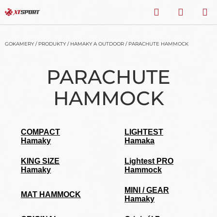
Přejít
HLEDAT
NÁKU
na
obsah
KOŠÍK
GOKAMERY
/
PRODUKTY
/
HAMAKY A OUTDOOR
/
PARACHUTE HAMMOCK
PARACHUTE
HAMMOCK
COMPACT
LIGHTEST
Hamaky
Hamaka
KING SIZE
Lightest PRO
Hamaky
Hammock
MINI / GEAR
MAT HAMMOCK
Hamaky