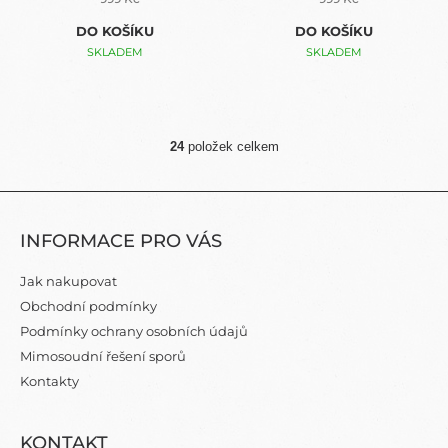
DO KOŠÍKU
DO KOŠÍKU
SKLADEM
SKLADEM
24
položek celkem
O
V
L
Z
Á
Á
D
INFORMACE PRO VÁS
P
A
C
A
Jak nakupovat
Í
T
P
Obchodní podmínky
Í
R
Podmínky ochrany osobních údajů
V
Mimosoudní řešení sporů
K
Y
Kontakty
V
Ý
P
KONTAKT