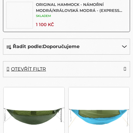
ORIGINAL HAMMOCK - NÁMOŘNÍ
MODRÁ/KRÁLOVSKÁ MODRÁ - (EXPRESS
BAG)
SKLADEM
1 100 KČ
Ř
Řadit podle:
Doporučujeme
A
Z
E
N
OTEVŘÍT FILTR
Í
P
V
R
Ý
O
P
D
I
U
S
K
P
T
R
Ů