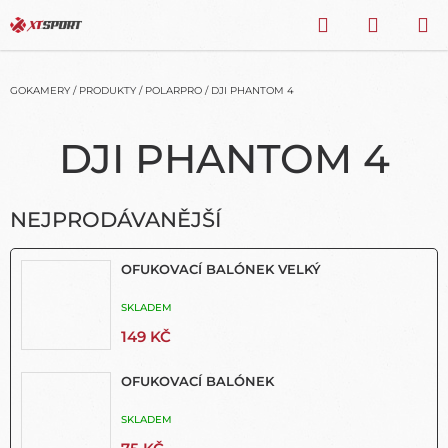
Přejít
HLEDAT
NÁKU
na
obsah
KOŠÍK
GOKAMERY
/
PRODUKTY
/
POLARPRO
/
DJI PHANTOM 4
DJI PHANTOM 4
NEJPRODÁVANĚJŠÍ
OFUKOVACÍ BALÓNEK VELKÝ
SKLADEM
149 KČ
OFUKOVACÍ BALÓNEK
SKLADEM