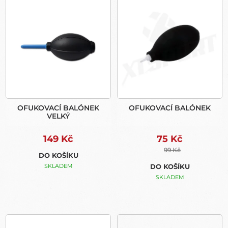
Ý
O
P
D
I
U
S
K
P
T
R
Ů
O
D
U
OFUKOVACÍ BALÓNEK
OFUKOVACÍ BALÓNEK
K
VELKÝ
T
Ů
149 Kč
75 Kč
99 Kč
DO KOŠÍKU
SKLADEM
DO KOŠÍKU
SKLADEM