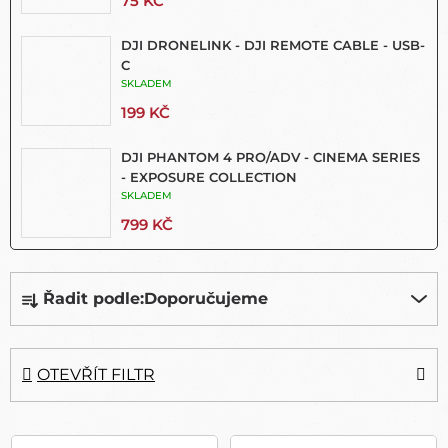
75 KČ
DJI DRONELINK - DJI REMOTE CABLE - USB-
C
SKLADEM
199 KČ
DJI PHANTOM 4 PRO/ADV - CINEMA SERIES
- EXPOSURE COLLECTION
SKLADEM
799 KČ
Ř
Řadit podle:
Doporučujeme
A
Z
E
N
OTEVŘÍT FILTR
Í
P
V
R