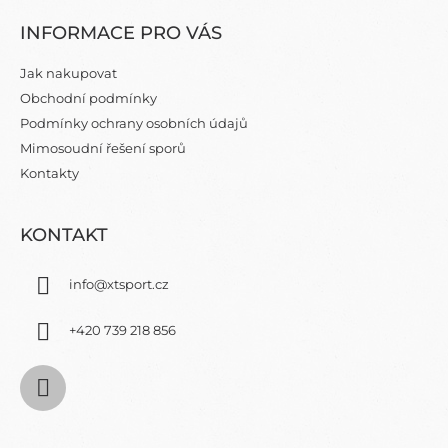
Á
Á
D
INFORMACE PRO VÁS
P
A
C
A
Jak nakupovat
Í
T
P
Obchodní podmínky
Í
R
Podmínky ochrany osobních údajů
V
Mimosoudní řešení sporů
K
Y
Kontakty
V
Ý
P
KONTAKT
I
S
info
@
xtsport.cz
U
+420 739 218 856