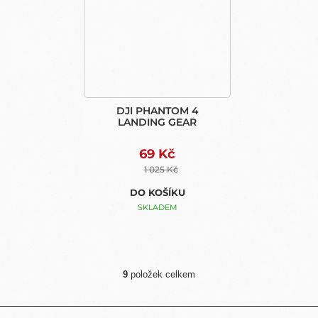
DJI PHANTOM 4
LANDING GEAR
69 Kč
1 025 Kč
DO KOŠÍKU
SKLADEM
9
položek celkem
O
V
L
Z