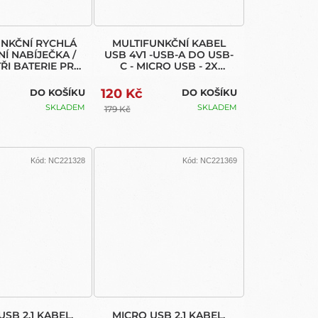
UNKČNÍ RYCHLÁ
MULTIFUNKČNÍ KABEL
Í NABÍJEČKA /
USB 4V1 -USB-A DO USB-
ŘI BATERIE PRO
C - MICRO USB - 2X
O 13 BLACK
LIGHTNING - DÉLKA 1.2 M
120 Kč
DO KOŠÍKU
DO KOŠÍKU
SKLADEM
SKLADEM
179 Kč
Kód:
NC221328
Kód:
NC221369
SB 2.1 KABEL,
MICRO USB 2.1 KABEL,