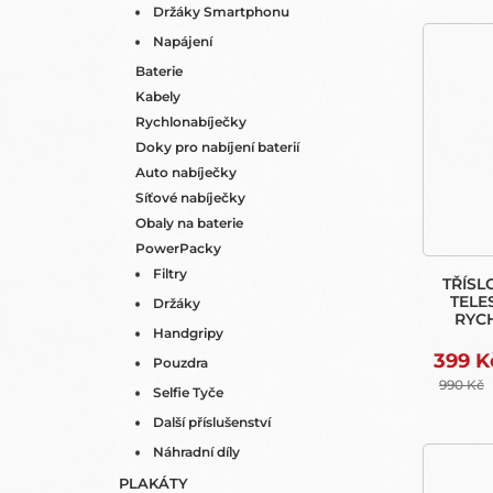
Držáky Smartphonu
Napájení
Baterie
Kabely
Rychlonabíječky
Doky pro nabíjení baterií
Auto nabíječky
Síťové nabíječky
Obaly na baterie
PowerPacky
Filtry
TŘÍSL
TELE
Držáky
RYCH
Handgripy
399 K
Pouzdra
990 Kč
Selfie Tyče
Další příslušenství
Náhradní díly
PLAKÁTY