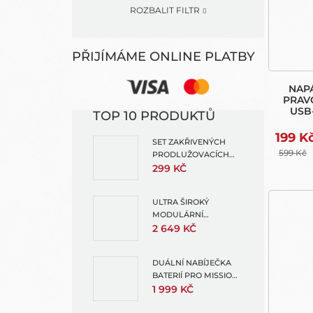
ROZBALIT FILTR
PŘIJÍMÁME ONLINE PLATBY
NAPÁ
PRAV
USB-
TOP 10 PRODUKTŮ
BALA
199 K
SET ZAKŘIVENÝCH
599 Kč
PRODLUŽOVACÍCH
RAMEN
299 KČ
ULTRA ŠIROKÝ
MODULÁRNÍ
OBJEKTIV (ULTRA
2 649 KČ
WIDE LENS MOD)
DUÁLNÍ NABÍJEČKA
BATERIÍ PRO MISSION 1
A HERO13 (ENDURO 2
1 999 KČ
DUAL BATTERY
CHARGER)