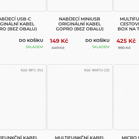
ABÍJECÍ USB-C
NABÍJECÍ MINIUSB
MULTIF
GINÁLNÍ KABEL
ORIGINÁLNÍ KABEL
CESTOVN
RO (BEZ OBALU)
GOPRO (BEZ OBALU)
BOX NA T
HER
149 Kč
425 Kč
DO KOŠÍKU
DO KOŠÍKU
SKLADEM
SKLADEM
449 Kč
990 Kč
Kód:
MFC-3V1
Kód:
WAITU-132
IFUNKČNÍ KABEL
MULTIFUNKČNÍ KABEL
MICRO U