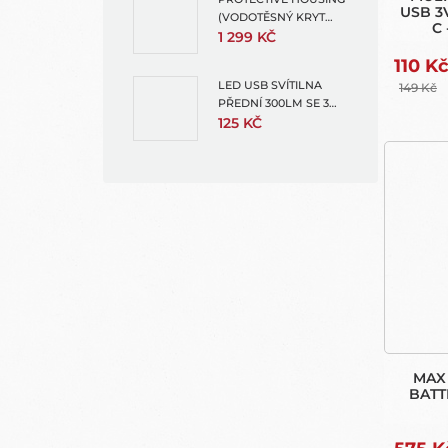
USB 3
(VODOTĚSNÝ KRYT
C 
PRO MISSION 1 PRO +
1 299 KČ
LIGHTN
MISSION 1)
110 K
LED USB SVÍTILNA
149 Kč
PŘEDNÍ 300LM SE 3
SVĚTELNÝMI REŽIMY
125 KČ
MAX
BATT