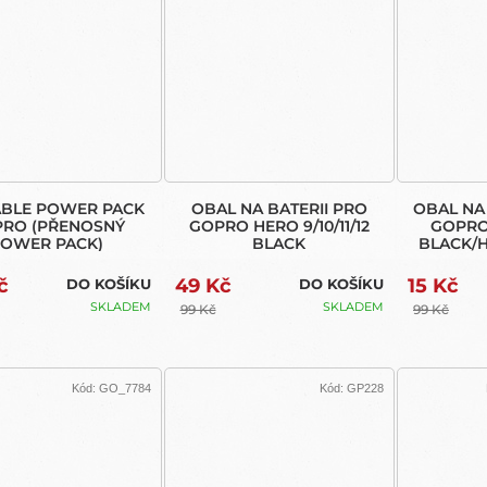
BLE POWER PACK
OBAL NA BATERII PRO
OBAL NA
RO (PŘENOSNÝ
GOPRO HERO 9/10/11/12
GOPRO
OWER PACK)
BLACK
BLACK/H
č
49 Kč
15 Kč
DO KOŠÍKU
DO KOŠÍKU
SKLADEM
SKLADEM
99 Kč
99 Kč
Kód:
GO_7784
Kód:
GP228