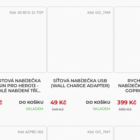
Kód:
S0-BCG-11-TGP
Kód:
GO_7449
OTOVÁ NABÍJEČKA
SÍŤOVÁ NABÍJEČKA USB
RYCH
SIN PRO HERO13 -
(WALL CHARGE ADAPTER)
NABÍJEČ
LÉ NABÍJENÍ TŘÍ
GOPRO
BATERIÍ
SLOTY
č
49 Kč
399 Kč
DO KOŠÍKU
DO KOŠÍKU
SKLADEM
SKLADEM
149 Kč
590 Kč
Kód:
AZPBC-001
Kód:
GO_7647