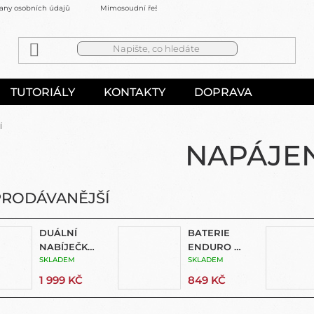
any osobních údajů
Mimosoudní řešení sporů
Kontakty
TUTORIÁLY
KONTAKTY
DOPRAVA
Í
NAPÁJEN
PRODÁVANĚJŠÍ
DUÁLNÍ
BATERIE
NABÍJEČKA
ENDURO 2
BATERIÍ
SKLADEM
PRO
SKLADEM
PRO
MISSION 1 A
1 999 KČ
849 KČ
MISSION 1 A
HERO13 +
HERO13
1X