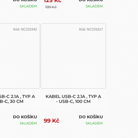
č
125 Kč
SKLADEM
SKLADEM
199 Kč
Kód:
NC231542
Kód:
NC231617
B-C 2.1A , TYP A
KABEL USB-C 2.1A , TYP A
SB-C, 30 CM
- USB-C, 100 CM
DO KOŠÍKU
DO KOŠÍKU
99 Kč
SKLADEM
SKLADEM