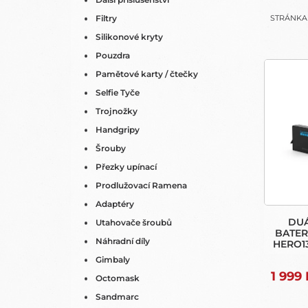
N
Filtry
STRÁNK
E
Silikonové kryty
L
Pouzdra
V
Ý
Pamětové karty / čtečky
P
Selfie Tyče
I
Trojnožky
S
Handgripy
P
Šrouby
R
O
Přezky upínací
D
Prodlužovací Ramena
U
Adaptéry
K
DUÁ
Utahovače šroubů
T
BATERI
Náhradní díly
HERO1
Ů
BAT
Gimbaly
1 999
Octomask
Sandmarc