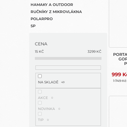
HAMAKY A OUTDOOR
RUČNÍKY Z MIKROVLÁKNA
POLARPRO
SP
CENA
15
KČ
3299
KČ
PORTA
GOP
P
999 K
1 749 Kč
NA SKLADĚ
49
AKCE
0
NOVINKA
0
TIP
0