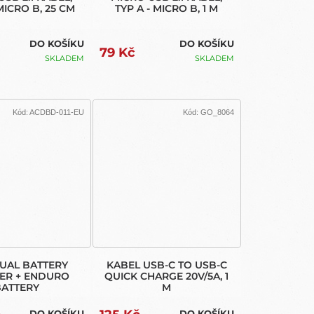
 MICRO B, 25 CM
TYP A - MICRO B, 1 M
DO KOŠÍKU
DO KOŠÍKU
79 Kč
SKLADEM
SKLADEM
Kód:
ACDBD-011-EU
Kód:
GO_8064
UAL BATTERY
KABEL USB-C TO USB-C
ER + ENDURO
QUICK CHARGE 20V/5A, 1
BATTERY
M
DO KOŠÍKU
DO KOŠÍKU