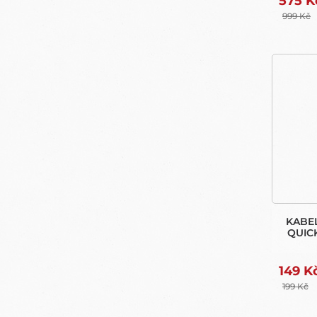
575 K
999 Kč
KABEL
QUIC
149 K
199 Kč