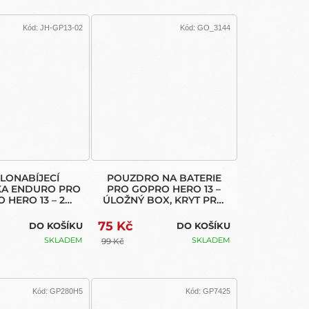
Kód:
JH-GP13-02
Kód:
GO_3144
LONABÍJECÍ
POUZDRO NA BATERIE
KA ENDURO PRO
PRO GOPRO HERO 13 –
 HERO 13 – 2
ÚLOŽNÝ BOX, KRYT PRO
 NA BATERIE
AKUMULÁTORY
75 Kč
DO KOŠÍKU
DO KOŠÍKU
SKLADEM
SKLADEM
99 Kč
Kód:
GP280H5
Kód:
GP7425