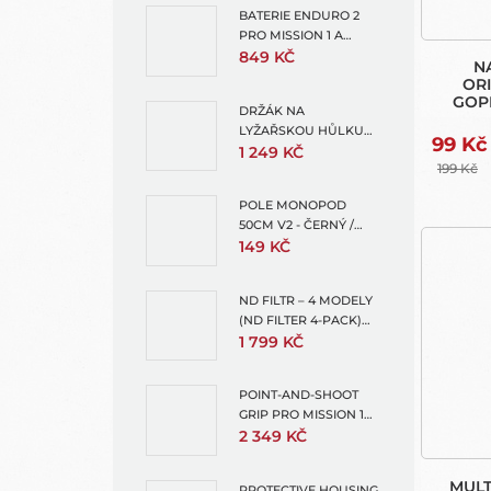
BATERIE ENDURO 2
PRO MISSION 1 A
HERO13 + 1X
849 KČ
N
OCHRANNÝ OBAL NA
ORI
BATERII
GOP
DRŽÁK NA
LYŽAŘSKOU HŮLKU
99 Kč
(SKI POLE MOUNT FOR
1 249 KČ
199 Kč
EXTENSION POLES)
POLE MONOPOD
50CM V2 - ČERNÝ /
MODRÁ PRO GOPRO -
149 KČ
TMC
ND FILTR – 4 MODELY
(ND FILTER 4-PACK)
HERO 13
1 799 KČ
POINT-AND-SHOOT
GRIP PRO MISSION 1
(POINT AND SHOOT
2 349 KČ
GRIP)
MULT
PROTECTIVE HOUSING