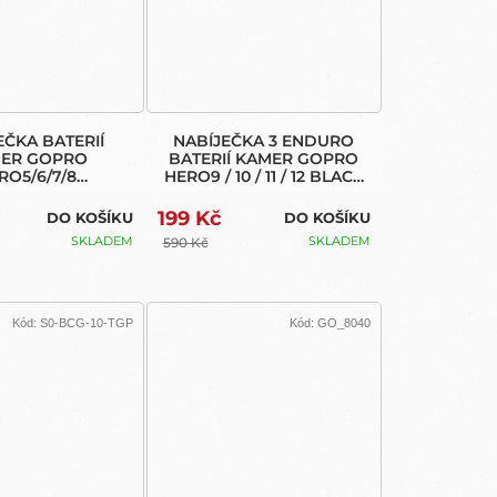
EČKA BATERIÍ
NABÍJEČKA 3 ENDURO
ER GOPRO
BATERIÍ KAMER GOPRO
RO5/6/7/8
HERO9 / 10 / 11 / 12 BLACK
K/HERO2018
( TRIPLE CHARGER )
199 Kč
DO KOŠÍKU
DO KOŠÍKU
SKLADEM
SKLADEM
590 Kč
Kód:
S0-BCG-10-TGP
Kód:
GO_8040