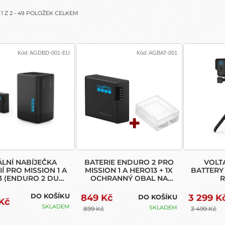
(ENDURO 2
OCHRANNÝ
DUAL
OBAL NA
A
1
Z
2
-
49
POLOŽEK CELKEM
BATTERY
BATERII
CHARGER)
Kód:
AGDBD-001-EU
Kód:
AGBAT-001
LNÍ NABÍJEČKA
BATERIE ENDURO 2 PRO
VOLT
Í PRO MISSION 1 A
MISSION 1 A HERO13 + 1X
BATTERY 
3 (ENDURO 2 DUAL
OCHRANNÝ OBAL NA
R
TERY CHARGER)
BATERII
DO KOŠÍKU
849 Kč
3 299 K
DO KOŠÍKU
 Kč
SKLADEM
SKLADEM
899 Kč
3 499 Kč