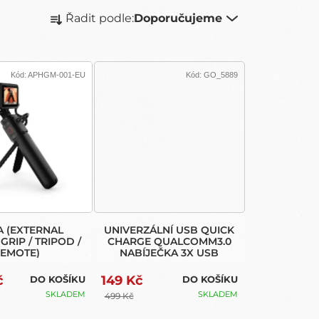
Ř
Řadit podle:
Doporučujeme
A
Z
E
N
Kód:
APHGM-001-EU
Kód:
GO_5889
Í
P
R
O
D
U
K
T
Ů
A (EXTERNAL
UNIVERZÁLNÍ USB QUICK
GRIP / TRIPOD /
CHARGE QUALCOMM3.0
EMOTE)
NABÍJEČKA 3X USB
č
149 Kč
DO KOŠÍKU
DO KOŠÍKU
SKLADEM
SKLADEM
499 Kč