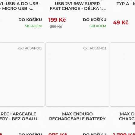
V1 -USB-A DO USB-
USB 2V1 66W SUPER
TYP A -
- MICRO USB -
FAST CHARGE - DÉLKA 1.2
ING - DÉLKA 1.2 M
M
č
199 Kč
DO KOŠÍKU
DO KOŠÍKU
49 Kč
SKLADEM
SKLADEM
299 Kč
Kód:
ACBAT-001
Kód:
ACBAT-011
 RECHARGEABLE
MAX ENDURO
MAX D
ERY - BEZ OBALU
RECHARGEABLE BATTERY
CHARG
DO KOŠÍKU
DO KOŠÍKU