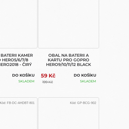
 BATERII KAMER
OBAL NA BATERII A
 HERO5/6/7/8
KARTU PRO GOPRO
ERO2018 - ČIRÝ
HERO9/10/11/12 BLACK
59 Kč
DO KOŠÍKU
DO KOŠÍKU
SKLADEM
SKLADEM
199 Kč
Kód:
FB-DC-AHDBT-801
Kód:
GP-BCG-902