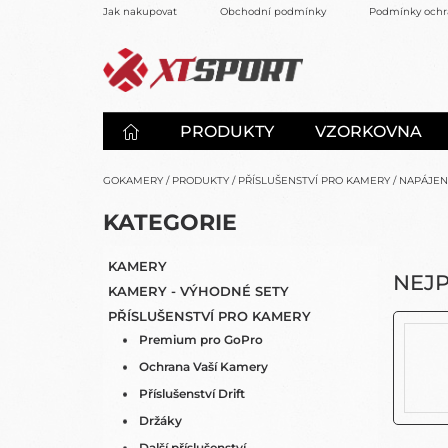
Přejít
Jak nakupovat
Obchodní podmínky
Podmínky ochr
na
obsah
PRODUKTY
VZORKOVNA
GOKAMERY
/
PRODUKTY
/
PŘÍSLUŠENSTVÍ PRO KAMERY
/
NAPÁJEN
P
K
KATEGORIE
PŘESKOČIT
O
A
KATEGORIE
S
T
KAMERY
E
T
NEJ
KAMERY - VÝHODNÉ SETY
G
R
O
PŘÍSLUŠENSTVÍ PRO KAMERY
A
R
Premium pro GoPro
N
I
N
Ochrana Vaší Kamery
E
Í
Příslušenství Drift
P
Držáky
A
Další příslušenství