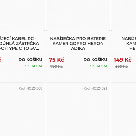
JECÍ KABEL RC -
NABÍJEČKA PRO BATERIE
NABÍJ
OÚHLÁ ZÁSTRČKA
KAMER GOPRO HERO4
KAM
C (TYPE C TO 5V
ADIKA
HE
NCE PLUG POWER
BLAC
CABLE)
č
75 Kč
149 Kč
DO KOŠÍKU
DO KOŠÍKU
SKLADEM
SKLADEM
790 Kč
590 Kč
Kód:
NC124808
Kód:
NC124821