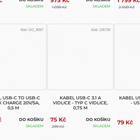
č
975 Kč
1 799 K
SKLADEM
SKLADEM
1 099 Kč
2 099 Kč
Kód:
GO_8057
Kód:
135735
 USB-C TO USB-C
KABEL USB-C 3.1 A
KABEL US
K CHARGE 20V/5A,
VIDLICE - TYP C VIDLICE,
- U
0,5 M
0,75 M
č
75 Kč
DO KOŠÍKU
DO KOŠÍKU
79 Kč
SKLADEM
SKLADEM
299 Kč