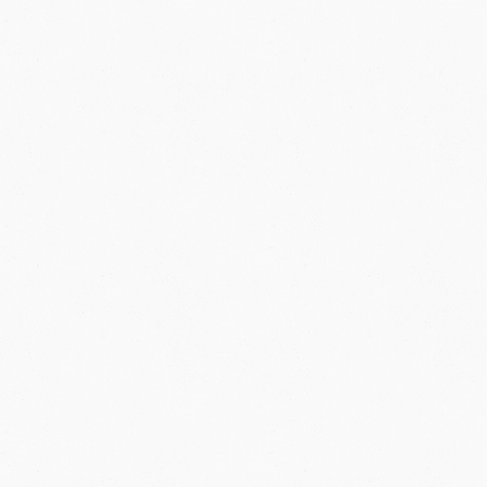
O
V
L
Á
D
A
C
Í
P
R
V
K
Y
V
Ý
P
I
S
U