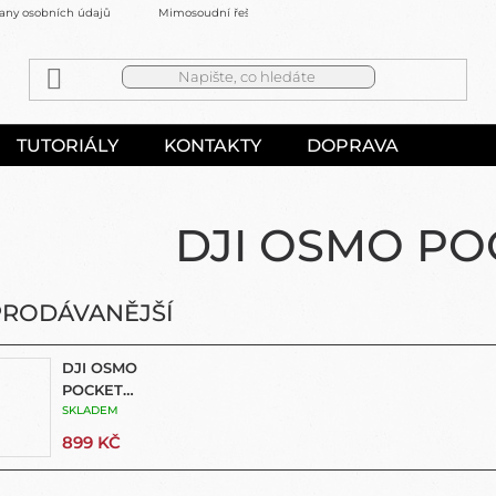
any osobních údajů
Mimosoudní řešení sporů
Kontakty
TUTORIÁLY
KONTAKTY
DOPRAVA
DJI OSMO PO
PRODÁVANĚJŠÍ
DJI OSMO
POCKET
FILTERS -
SKLADEM
CINEMA
899 KČ
SERIES -
LIMITED