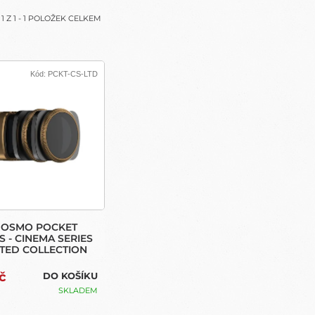
COLLECTION
A
1
Z
1
-
1
POLOŽEK CELKEM
Kód:
PCKT-CS-LTD
I OSMO POCKET
S - CINEMA SERIES
MITED COLLECTION
č
DO KOŠÍKU
SKLADEM