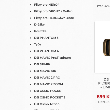
N
Filtry pro HERO4
STRÁNK
E
Filtry pro DRONY s GoPro
L
Filtry pro HERO5/6/7 Black
V
Držáky
Ý
Pouzdra
P
I
DJI PHANTOM 3
S
Tyče
P
DJI PHANTOM 4
R
DJI MAVIC Pro/Platinum
O
DJI SPARK
D
U
DJI MAVIC AIR
K
DJI MAVIC 2 PRO
DJ
T
FILTER
DJI MAVIC 2 ZOOM
- LI
Ů
DJI OSMO POCKET
899 K
DJI OSMO POCKET 2
1 999 Kč
DJI Osmo Action