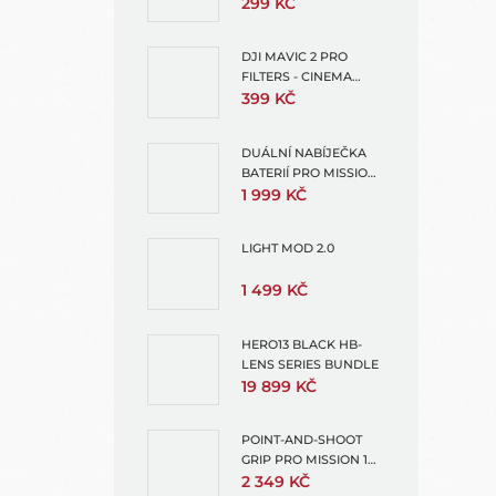
RAMEN
299 KČ
DJI MAVIC 2 PRO
FILTERS - CINEMA
SERIES - VND - 2-5
399 KČ
STOP
DUÁLNÍ NABÍJEČKA
BATERIÍ PRO MISSION 1
A HERO13 (ENDURO 2
1 999 KČ
DUAL BATTERY
CHARGER)
LIGHT MOD 2.0
1 499 KČ
HERO13 BLACK HB-
LENS SERIES BUNDLE
19 899 KČ
POINT-AND-SHOOT
GRIP PRO MISSION 1
(POINT AND SHOOT
2 349 KČ