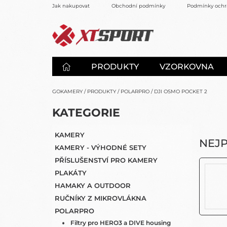
Přejít
Jak nakupovat
Obchodní podmínky
Podmínky ochr
na
obsah
PRODUKTY
VZORKOVNA
GOKAMERY
/
PRODUKTY
/
POLARPRO
/
DJI OSMO POCKET 2
P
K
KATEGORIE
PŘESKOČIT
O
A
KATEGORIE
S
T
KAMERY
E
T
NEJ
KAMERY - VÝHODNÉ SETY
G
R
O
PŘÍSLUŠENSTVÍ PRO KAMERY
A
R
PLAKÁTY
N
I
HAMAKY A OUTDOOR
N
E
Í
RUČNÍKY Z MIKROVLÁKNA
P
POLARPRO
A
Filtry pro HERO3 a DIVE housing