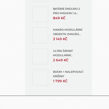
GRIP)
BATERIE ENDURO 2
PRO MISSION 1 A
HERO13 + 1X
849 KČ
OCHRANNÝ OBAL NA
BATERII
MAKRO MODULÁRNÍ
OBJEKTIV (MACRO
LENS MOD)
3 149 KČ
ULTRA ŠIROKÝ
MODULÁRNÍ
OBJEKTIV (ULTRA
2 649 KČ
WIDE LENS MOD)
BOOM + NALEPOVACÍ
DRŽÁKY
1 799 KČ
Z