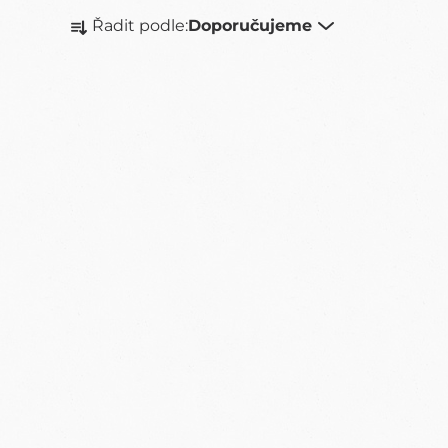
Ř
Řadit podle:
Doporučujeme
A
Z
E
N
Í
P
R
O
D
U
K
T
Ů