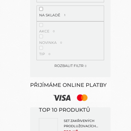
NA SKLADĚ
1
AKCE
0
NOVINKA
0
TIP
0
ROZBALIT FILTR
PŘIJÍMÁME ONLINE PLATBY
TOP 10 PRODUKTŮ
SET ZAKŘIVENÝCH
PRODLUŽOVACÍCH