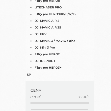
Filtry pro HERO8
LITECHASER PRO
Filtry pro HERO9/10/11/12/13
DJI MAVIC AIR 2
DJI MAVIC AIR 2S
DJI FPV
DJI MAVIC 3 / MAVIC 3 cine
DJI Mini 3 Pro
Filtry pro HERO2
DJI INSPIRE 1
Filtry pro HERO3+
SP
CENA
899
KČ
900
KČ