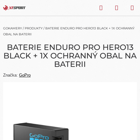
Přejít
HLEDAT
NÁKU
na
obsah
KOŠÍK
GOKAMERY
/
PRODUKTY
/
BATERIE ENDURO PRO HERO13 BLACK + 1X OCHRANNÝ
OBAL NA BATERII
BATERIE ENDURO PRO HERO13
BLACK + 1X OCHRANNÝ OBAL NA
BATERII
Značka:
GoPro