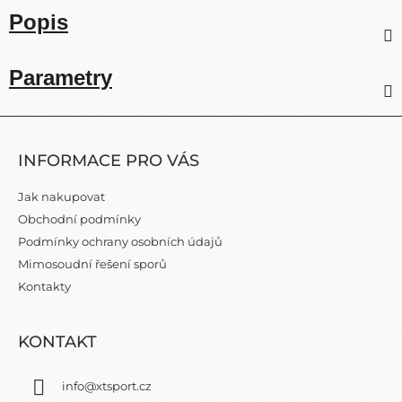
Popis
Parametry
Z
Á
INFORMACE PRO VÁS
P
A
Jak nakupovat
T
Obchodní podmínky
Í
Podmínky ochrany osobních údajů
Mimosoudní řešení sporů
Kontakty
KONTAKT
info
@
xtsport.cz