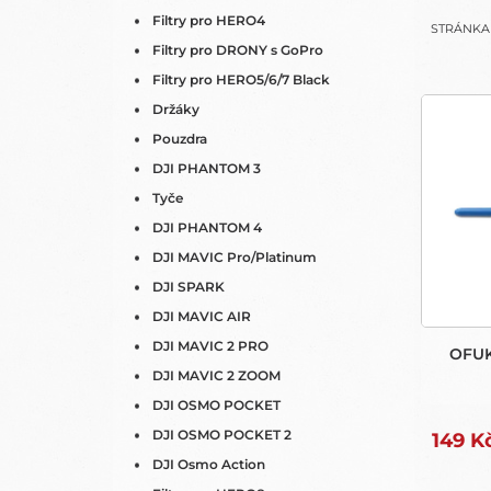
N
Filtry pro HERO4
STRÁNK
E
Filtry pro DRONY s GoPro
L
Filtry pro HERO5/6/7 Black
V
Držáky
Ý
Pouzdra
P
I
DJI PHANTOM 3
S
Tyče
P
DJI PHANTOM 4
R
DJI MAVIC Pro/Platinum
O
DJI SPARK
D
U
DJI MAVIC AIR
K
DJI MAVIC 2 PRO
OFUK
T
DJI MAVIC 2 ZOOM
Ů
DJI OSMO POCKET
DJI OSMO POCKET 2
149 K
DJI Osmo Action