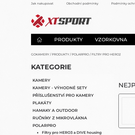
Přejít
Jak nakupovat
Obchodní podmínky
Podmínky ochr
na
obsah
PRODUKTY
VZORKOVNA
GOKAMERY
/
PRODUKTY
/
POLARPRO
/
FILTRY PRO HERO2
P
K
KATEGORIE
PŘESKOČIT
O
A
KATEGORIE
S
T
KAMERY
E
T
NEJ
KAMERY - VÝHODNÉ SETY
G
R
O
PŘÍSLUŠENSTVÍ PRO KAMERY
A
R
PLAKÁTY
N
I
HAMAKY A OUTDOOR
N
E
Í
RUČNÍKY Z MIKROVLÁKNA
P
POLARPRO
A
Filtry pro HERO3 a DIVE housing