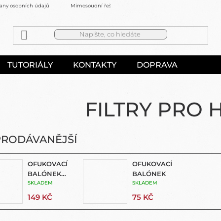
any osobních údajů
Mimosoudní řešení sporů
Kontakty
TUTORIÁLY
KONTAKTY
DOPRAVA
FILTRY PRO 
PRODÁVANĚJŠÍ
OFUKOVACÍ
OFUKOVACÍ
BALÓNEK
BALÓNEK
VELKÝ
SKLADEM
SKLADEM
149 KČ
75 KČ