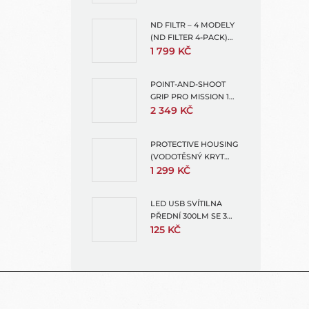
TMC
ND FILTR – 4 MODELY
(ND FILTER 4-PACK)
HERO 13
1 799 KČ
POINT-AND-SHOOT
GRIP PRO MISSION 1
(POINT AND SHOOT
2 349 KČ
GRIP)
PROTECTIVE HOUSING
(VODOTĚSNÝ KRYT
PRO MISSION 1 PRO +
1 299 KČ
MISSION 1)
LED USB SVÍTILNA
PŘEDNÍ 300LM SE 3
SVĚTELNÝMI REŽIMY
125 KČ
Z