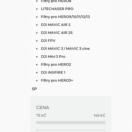
Filtry pro HERO8
LITECHASER PRO
Filtry pro HERO9/10/11/12/13
DJI MAVIC AIR 2
DJI MAVIC AIR 2S
DJI FPV
DJI MAVIC 3 / MAVIC 3 cine
DJI Mini 3 Pro
Filtry pro HERO2
DJI INSPIRE 1
Filtry pro HERO3+
SP
CENA
75
KČ
149
KČ