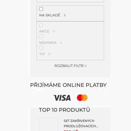
NA SKLADĚ
2
AKCE
0
NOVINKA
0
TIP
0
ROZBALIT FILTR
PŘIJÍMÁME ONLINE PLATBY
TOP 10 PRODUKTŮ
SET ZAKŘIVENÝCH
PRODLUŽOVACÍCH