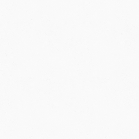
O
V
L
Á
D
A
C
Í
P
R
V
K
Y
V
Ý
P
I
S
U