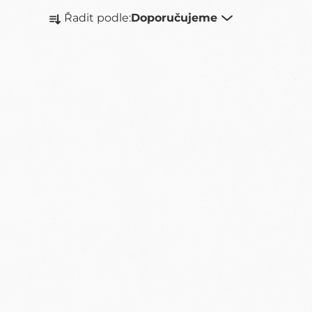
Ř
Řadit podle:
Doporučujeme
A
Z
E
N
Í
P
R
O
D
U
K
T
Ů