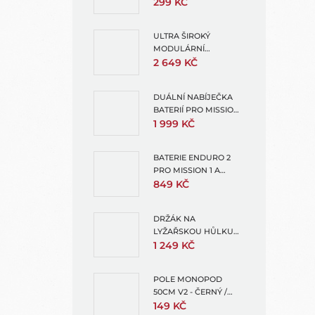
RAMEN
299 KČ
ULTRA ŠIROKÝ
MODULÁRNÍ
OBJEKTIV (ULTRA
2 649 KČ
WIDE LENS MOD)
DUÁLNÍ NABÍJEČKA
BATERIÍ PRO MISSION 1
A HERO13 (ENDURO 2
1 999 KČ
DUAL BATTERY
CHARGER)
BATERIE ENDURO 2
PRO MISSION 1 A
HERO13 + 1X
849 KČ
OCHRANNÝ OBAL NA
BATERII
DRŽÁK NA
LYŽAŘSKOU HŮLKU
(SKI POLE MOUNT FOR
1 249 KČ
EXTENSION POLES)
POLE MONOPOD
50CM V2 - ČERNÝ /
MODRÁ PRO GOPRO -
149 KČ