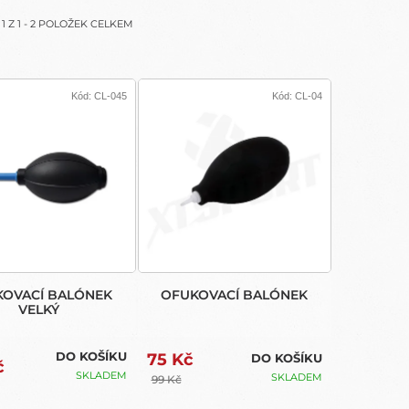
A
1
Z
1
-
2
POLOŽEK CELKEM
Kód:
CL-045
Kód:
CL-04
OVACÍ BALÓNEK
OFUKOVACÍ BALÓNEK
VELKÝ
DO KOŠÍKU
75 Kč
DO KOŠÍKU
č
SKLADEM
SKLADEM
99 Kč