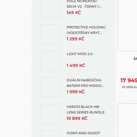
POLE MONOPOD
50CM V2 - ČERNÝ /
MODRÁ PRO GOPRO -
149 KČ
TMC
PROTECTIVE HOUSING
(VODOTĚSNÝ KRYT
PRO MISSION 1 PRO +
1 299 KČ
MISSION 1)
LIGHT MOD 2.0
M
1 499 KČ
17 94
DUÁLNÍ NABÍJEČKA
BATERIÍ PRO MISSION 1
17 999 K
A HERO13 (ENDURO 2
1 999 KČ
DUAL BATTERY
CHARGER)
HERO13 BLACK HB-
LENS SERIES BUNDLE
19 899 KČ
POINT-AND-SHOOT