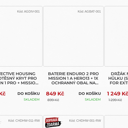
Kód:
AGDIV-001
Kód:
AGBAT-001
ECTIVE HOUSING
BATERIE ENDURO 2 PRO
DRŽÁK 
OTĚSNÝ KRYT PRO
MISSION 1 A HERO13 + 1X
HŮLKU (
N 1 PRO + MISSION
OCHRANNÝ OBAL NA
FOR EXT
1)
BATERII
 Kč
849 Kč
1 249 K
DO KOŠÍKU
DO KOŠÍKU
SKLADEM
SKLADEM
899 Kč
1 299 Kč
Kód:
CHDHW-011-RW
Kód:
CHDHW-001-RW
DOPRAVA
ZDARMA