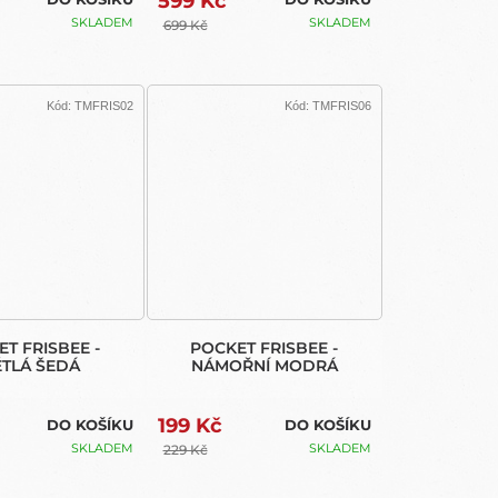
599 Kč
SKLADEM
SKLADEM
699 Kč
Kód:
TMFRIS02
Kód:
TMFRIS06
T FRISBEE -
POCKET FRISBEE -
ĚTLÁ ŠEDÁ
NÁMOŘNÍ MODRÁ
199 Kč
DO KOŠÍKU
DO KOŠÍKU
SKLADEM
SKLADEM
229 Kč