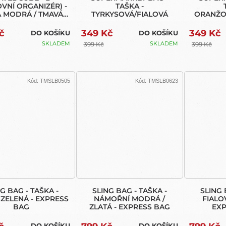
OVNÍ ORGANIZÉR) -
TAŠKA -
 MODRÁ / TMAVÁ
TYRKYSOVÁ/FIALOVÁ
ORANŽO
ŠEDÁ
č
349 Kč
349 Kč
DO KOŠÍKU
DO KOŠÍKU
SKLADEM
SKLADEM
399 Kč
399 Kč
Kód:
TMSLB0505
Kód:
TMSLB0623
G BAG - TAŠKA -
SLING BAG - TAŠKA -
SLING 
ZELENÁ - EXPRESS
NÁMOŘNÍ MODRÁ /
FIALO
BAG
ZLATÁ - EXPRESS BAG
EX
DO KOŠÍKU
DO KOŠÍKU