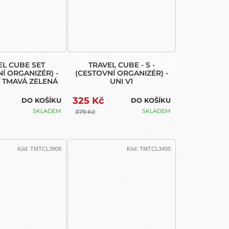
EL CUBE SET
TRAVEL CUBE - S -
Í ORGANIZÉR) -
(CESTOVNÍ ORGANIZÉR) -
 TMAVÁ ZELENÁ
UNI V1
325 Kč
DO KOŠÍKU
DO KOŠÍKU
SKLADEM
SKLADEM
379 Kč
Kód:
TMTCL3906
Kód:
TMTCL3405