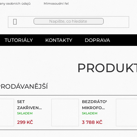
any osobních údajů
Mimosoudní řešení sporů
Kontakty
TUTORIÁLY
KONTAKTY
DOPRAVA
PRODUK
PRODÁVANĚJŠÍ
SET
BEZDRÁTOVÝ
ZAKŘIVENÝCH
MIKROFON
PRODLUŽOVACÍCH
SKLADEM
-
SKLADEM
RAMEN
KOMPLETNÍ
299 KČ
3 788 KČ
SADA
(WIRELESS