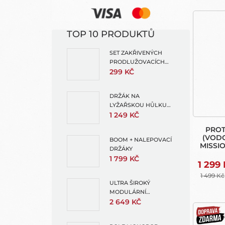
TOP 10 PRODUKTŮ
SET ZAKŘIVENÝCH
PRODLUŽOVACÍCH
RAMEN
299 KČ
DRŽÁK NA
LYŽAŘSKOU HŮLKU
(SKI POLE MOUNT FOR
1 249 KČ
EXTENSION POLES)
PROT
(VOD
BOOM + NALEPOVACÍ
MISSIO
DRŽÁKY
1 799 KČ
1 299
1 499 Kč
ULTRA ŠIROKÝ
MODULÁRNÍ
OBJEKTIV (ULTRA
2 649 KČ
WIDE LENS MOD)
DOPRAVA
ZDARMA