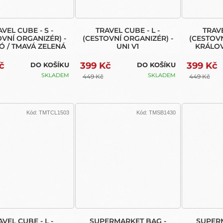
AVEL CUBE - S -
TRAVEL CUBE - L -
TRAVE
OVNÍ ORGANIZÉR) -
(CESTOVNÍ ORGANIZÉR) -
(CESTOVN
 / TMAVÁ ZELENÁ
UNI V1
KRÁLOV
NÁMO
č
399 Kč
399 Kč
DO KOŠÍKU
DO KOŠÍKU
SKLADEM
SKLADEM
449 Kč
449 Kč
Kód:
TMTCL1503
Kód:
TMSB1430
AVEL CUBE - L -
SUPERMARKET BAG -
SUPER