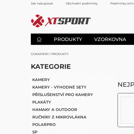
Přejít
Jak nakupovat
Obchodní podmínky
Podmínky ochr
na
obsah
PRODUKTY
VZORKOVNA
GOKAMERY
/
PRODUKTY
P
K
KATEGORIE
PŘESKOČIT
O
A
KATEGORIE
S
T
KAMERY
E
T
NEJ
KAMERY - VÝHODNÉ SETY
G
R
O
PŘÍSLUŠENSTVÍ PRO KAMERY
A
R
PLAKÁTY
N
I
HAMAKY A OUTDOOR
N
E
Í
RUČNÍKY Z MIKROVLÁKNA
P
POLARPRO
A
SP