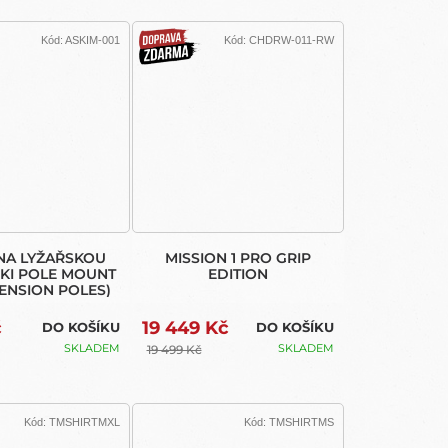
Kód:
ASKIM-001
Kód:
CHDRW-011-RW
DOPRAVA
ZDARMA
NA LYŽAŘSKOU
MISSION 1 PRO GRIP
SKI POLE MOUNT
EDITION
ENSION POLES)
č
19 449 Kč
DO KOŠÍKU
DO KOŠÍKU
SKLADEM
SKLADEM
19 499 Kč
Kód:
TMSHIRTMXL
Kód:
TMSHIRTMS