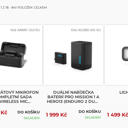
MIC
COMPLETE
A
1
Z
18
-
841
POLOŽEK CELKEM
KIT)
Kód:
AWMIC-010-EU
Kód:
AGDBD-001-EU
ÁTOVÝ MIKROFON
DUÁLNÍ NABÍJEČKA
LIG
OMPLETNÍ SADA
BATERIÍ PRO MISSION 1 A
WIRELESS MIC
HERO13 (ENDURO 2 DUAL
OMPLETE KIT)
BATTERY CHARGER)
DO KOŠÍKU
 Kč
DO KOŠÍKU
1 999 Kč
1 499 K
SKLADEM
SKLADEM
č