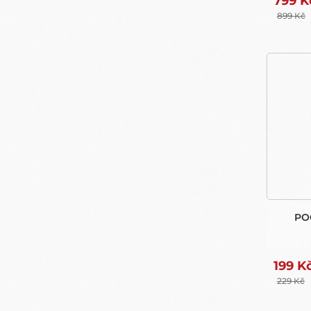
799 K
899 Kč
PO
199 K
229 Kč