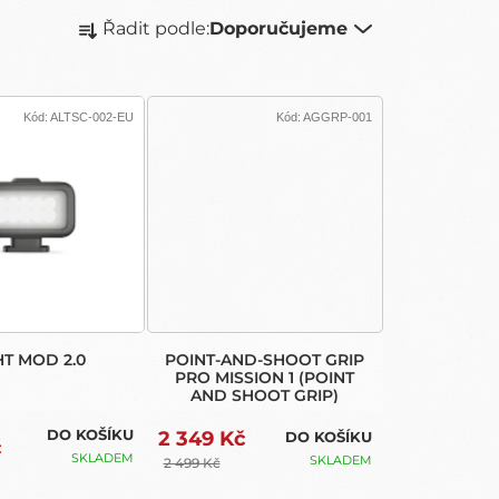
(ENDURO 2
Ř
DUAL
Řadit podle:
Doporučujeme
A
BATTERY
Z
CHARGER)
E
N
Kód:
ALTSC-002-EU
Kód:
AGGRP-001
Í
P
R
O
D
U
K
T
Ů
HT MOD 2.0
POINT-AND-SHOOT GRIP
PRO MISSION 1 (POINT
AND SHOOT GRIP)
DO KOŠÍKU
2 349 Kč
DO KOŠÍKU
č
SKLADEM
SKLADEM
2 499 Kč