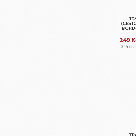
TR
(CEST
BORDÓ
249 K
349 Kč
TR