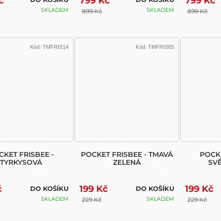
č
799 Kč
799 Kč
SKLADEM
SKLADEM
899 Kč
899 Kč
Kód:
TMFRIS14
Kód:
TMFRIS05
CKET FRISBEE -
POCKET FRISBEE - TMAVÁ
POCKE
TYRKYSOVÁ
ZELENÁ
SV
č
199 Kč
199 Kč
DO KOŠÍKU
DO KOŠÍKU
SKLADEM
SKLADEM
229 Kč
229 Kč