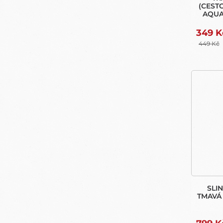
(CEST
AQUA
349 K
449 Kč
SLIN
TMAVÁ 