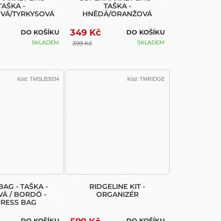
TAŠKA -
TAŠKA -
VÁ/TYRKYSOVÁ
HNĚDÁ/ORANŽOVÁ
349 Kč
DO KOŠÍKU
DO KOŠÍKU
SKLADEM
SKLADEM
399 Kč
Kód:
TMSLB3034
Kód:
TMRIDGE
BAG - TAŠKA -
RIDGELINE KIT -
VÁ / BORDÓ -
ORGANIZÉR
PRESS BAG
DO KOŠÍKU
DO KOŠÍKU