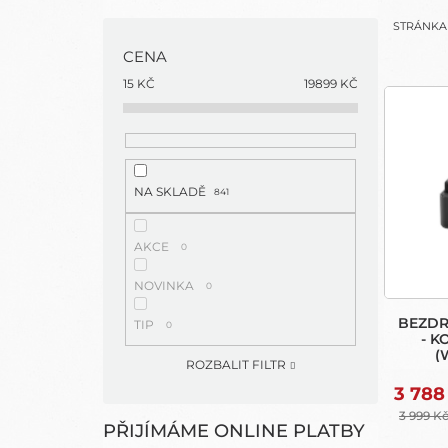
N
STRÁNK
E
CENA
L
V
15
KČ
19899
KČ
Ý
P
I
S
NA SKLADĚ
841
P
R
O
AKCE
0
D
NOVINKA
0
U
K
BEZDR
TIP
0
T
- K
(
Ů
ROZBALIT FILTR
C
3 788
3 999 K
PŘIJÍMÁME ONLINE PLATBY