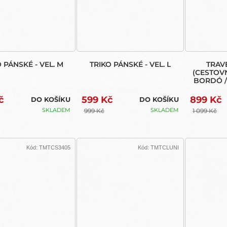
 PÁNSKÉ - VEL. M
TRIKO PÁNSKÉ - VEL. L
TRAV
(CESTOVN
BORDÓ /
č
599 Kč
899 Kč
DO KOŠÍKU
DO KOŠÍKU
SKLADEM
SKLADEM
999 Kč
1 099 Kč
Kód:
TMTCS3405
Kód:
TMTCLUNI