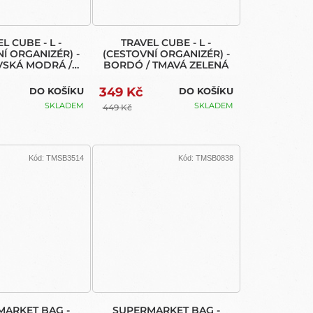
L CUBE - L -
TRAVEL CUBE - L -
Í ORGANIZÉR) -
(CESTOVNÍ ORGANIZÉR) -
SKÁ MODRÁ /
BORDÓ / TMAVÁ ZELENÁ
ŘNÍ MODRÁ
349 Kč
DO KOŠÍKU
DO KOŠÍKU
SKLADEM
SKLADEM
449 Kč
Kód:
TMSB3514
Kód:
TMSB0838
MARKET BAG -
SUPERMARKET BAG -