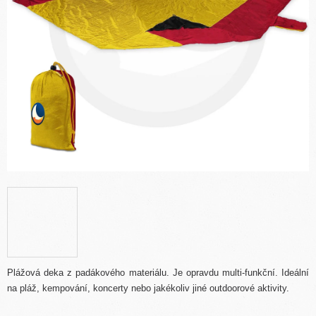
Plážová deka z padákového materiálu. Je opravdu multi-funkční. Ideální
na pláž, kempování, koncerty nebo jakékoliv jiné outdoorové aktivity.