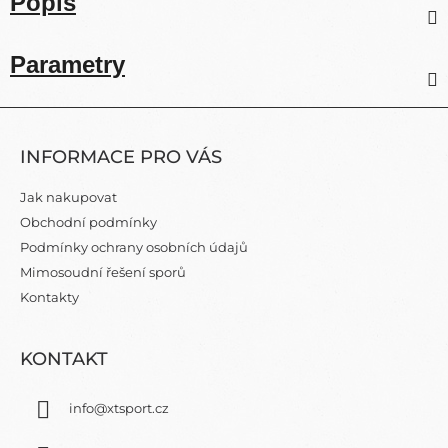
Popis
Parametry
Z
Á
INFORMACE PRO VÁS
P
A
Jak nakupovat
T
Obchodní podmínky
Í
Podmínky ochrany osobních údajů
Mimosoudní řešení sporů
Kontakty
KONTAKT
info
@
xtsport.cz