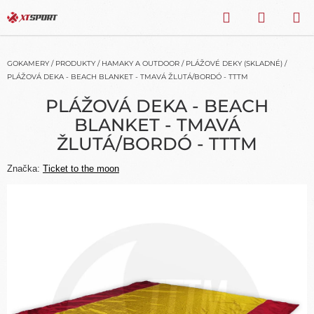
Přejít
HLEDAT
NÁKU
na
obsah
KOŠÍK
GOKAMERY
/
PRODUKTY
/
HAMAKY A OUTDOOR
/
PLÁŽOVÉ DEKY (SKLADNÉ)
/
PLÁŽOVÁ DEKA - BEACH BLANKET - TMAVÁ ŽLUTÁ/BORDÓ - TTTM
PLÁŽOVÁ DEKA - BEACH
BLANKET - TMAVÁ
ŽLUTÁ/BORDÓ - TTTM
Značka:
Ticket to the moon