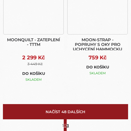
MOONQUILT - ZATEPLENÍ
MOON-STRAP -
- TTTM
POPRUHY S OKY PRO
UCHYCENÍ HAMMOCKU
2 299 Kč
759 Kč
3 449 Kč
DO KOŠÍKU
DO KOŠÍKU
SKLADEM
SKLADEM
NAČÍST 48 DALŠÍCH
S
T
1
3
O
R