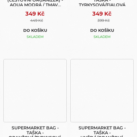
(CESTOVNÍ ORGANIZÉR) -
TAŠKA -
AQUA MODRÁ / TMAVÁ
TYRKYSOVÁ/FIALOVÁ
ŠEDÁ
349 Kč
349 Kč
449 Kč
399 Kč
DO KOŠÍKU
DO KOŠÍKU
SKLADEM
SKLADEM
SUPERMARKET BAG -
SUPERMARKET BAG -
TAŠKA -
TAŠKA -