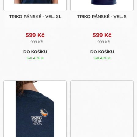
K
D
T
U
Ů
TRIKO PÁNSKÉ - VEL. XL
TRIKO PÁNSKÉ - VEL. S
K
T
Ů
599 Kč
599 Kč
999 Kč
999 Kč
DO KOŠÍKU
DO KOŠÍKU
SKLADEM
SKLADEM