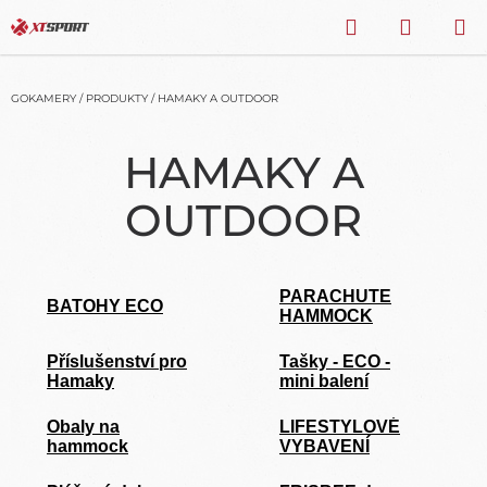
Přejít
HLEDAT
NÁKU
na
obsah
KOŠÍK
GOKAMERY
/
PRODUKTY
/
HAMAKY A OUTDOOR
HAMAKY A
P
O
OUTDOOR
S
T
R
A
PARACHUTE
BATOHY ECO
N
HAMMOCK
N
Í
Příslušenství pro
Tašky - ECO -
Hamaky
mini balení
P
A
Obaly na
LIFESTYLOVÉ
N
hammock
VYBAVENÍ
E
L