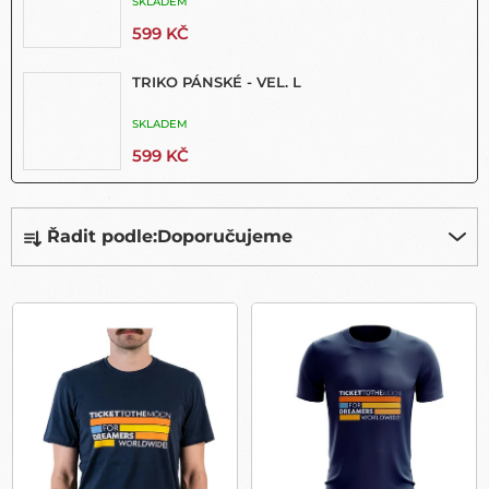
SKLADEM
599 KČ
TRIKO PÁNSKÉ - VEL. L
SKLADEM
599 KČ
Ř
Řadit podle:
Doporučujeme
A
Z
E
V
N
Ý
Í
P
P
I
R
S
O
P
D
R
U
O