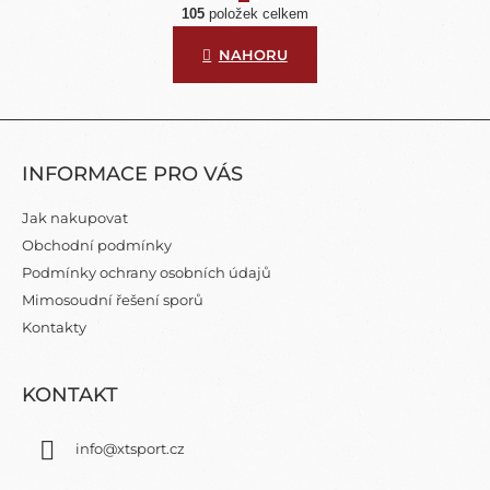
Á
105
položek celkem
V
N
L
K
NAHORU
Á
O
D
V
A
Á
N
C
Z
Í
Í
Á
P
INFORMACE PRO VÁS
P
R
A
V
Jak nakupovat
K
T
Obchodní podmínky
Y
Í
V
Podmínky ochrany osobních údajů
Ý
Mimosoudní řešení sporů
P
Kontakty
I
S
U
KONTAKT
info
@
xtsport.cz