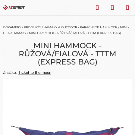
Přejít
HLEDAT
NÁKU
na
obsah
KOŠÍK
GOKAMERY
/
PRODUKTY
/
HAMAKY A OUTDOOR
/
PARACHUTE HAMMOCK
/
MINI /
GEAR HAMAKY
/
MINI HAMMOCK - RŮŽOVÁ/FIALOVÁ - TTTM (EXPRESS BAG)
MINI HAMMOCK -
RŮŽOVÁ/FIALOVÁ - TTTM
(EXPRESS BAG)
Značka:
Ticket to the moon