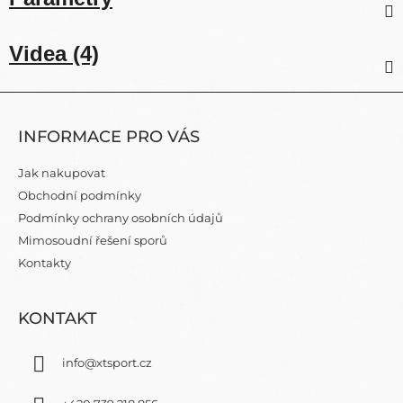
Videa (4)
Z
Á
INFORMACE PRO VÁS
P
A
Jak nakupovat
T
Obchodní podmínky
Í
Podmínky ochrany osobních údajů
Mimosoudní řešení sporů
Kontakty
KONTAKT
info
@
xtsport.cz