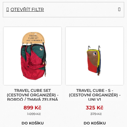
E
N
OTEVŘÍT FILTR
Í
P
V
R
Ý
O
P
D
I
U
S
K
P
T
R
Ů
O
D
U
TRAVEL CUBE SET
TRAVEL CUBE - S -
K
(CESTOVNÍ ORGANIZÉR) -
(CESTOVNÍ ORGANIZÉR) -
T
BORDÓ / TMAVÁ ZELENÁ
UNI V1
Ů
899 Kč
325 Kč
1 099 Kč
379 Kč
DO KOŠÍKU
DO KOŠÍKU