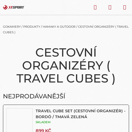
Přejít
HLEDAT
NÁKU
na
obsah
KOŠÍK
GOKAMERY
/
PRODUKTY
/
HAMAKY A OUTDOOR
/
CESTOVNÍ ORGANIZÉRY ( TRAVEL
CUBES )
CESTOVNÍ
ORGANIZÉRY (
TRAVEL CUBES )
NEJPRODÁVANĚJŠÍ
TRAVEL CUBE SET (CESTOVNÍ ORGANIZÉR) -
BORDÓ / TMAVÁ ZELENÁ
SKLADEM
899 KČ