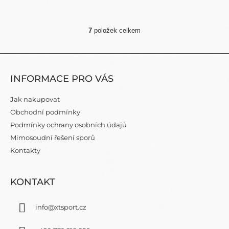
7
položek celkem
O
V
L
Z
Á
Á
D
INFORMACE PRO VÁS
P
A
C
A
Jak nakupovat
Í
T
P
Obchodní podmínky
Í
R
Podmínky ochrany osobních údajů
V
Mimosoudní řešení sporů
K
Y
Kontakty
V
Ý
P
KONTAKT
I
S
info
@
xtsport.cz
U