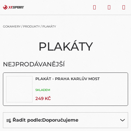
Přejít
HLEDAT
NÁKU
na
obsah
KOŠÍK
GOKAMERY
/
PRODUKTY
/
PLAKÁTY
PLAKÁTY
NEJPRODÁVANĚJŠÍ
PLAKÁT - PRAHA KARLŮV MOST
SKLADEM
249 KČ
Ř
Řadit podle:
Doporučujeme
A
Z