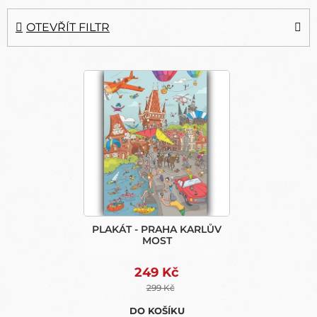
E
N
OTEVŘÍT FILTR
Í
P
V
R
Ý
O
P
D
I
U
S
K
P
T
R
Ů
O
D
U
PLAKÁT - PRAHA KARLŮV
K
MOST
T
Ů
249 Kč
299 Kč
DO KOŠÍKU