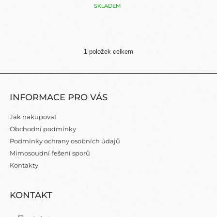
SKLADEM
1
položek celkem
O
V
L
Z
Á
Á
D
INFORMACE PRO VÁS
P
A
C
A
Jak nakupovat
Í
T
P
Obchodní podmínky
Í
R
Podmínky ochrany osobních údajů
V
Mimosoudní řešení sporů
K
Y
Kontakty
V
Ý
P
KONTAKT
I
S