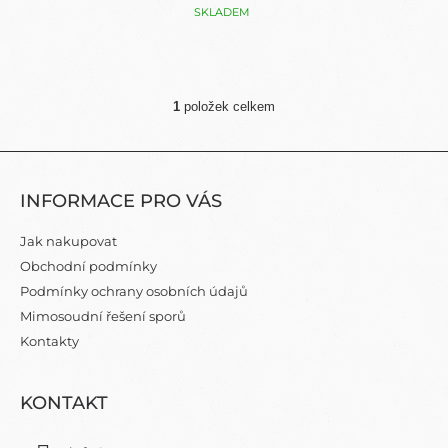
SKLADEM
1
položek celkem
O
V
L
Z
Á
Á
D
INFORMACE PRO VÁS
P
A
C
A
Jak nakupovat
Í
T
P
Obchodní podmínky
Í
R
Podmínky ochrany osobních údajů
V
Mimosoudní řešení sporů
K
Y
Kontakty
V
Ý
P
KONTAKT
I
S