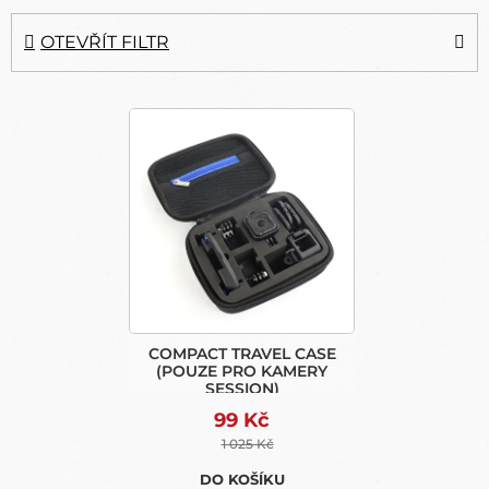
E
N
OTEVŘÍT FILTR
Í
P
V
R
Ý
O
P
D
I
U
S
K
P
T
R
Ů
O
D
U
COMPACT TRAVEL CASE
K
(POUZE PRO KAMERY
T
SESSION)
Ů
99 Kč
1 025 Kč
DO KOŠÍKU