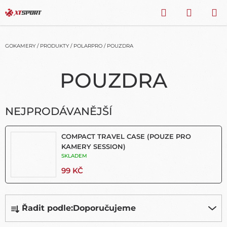
Přejít
HLEDAT
NÁKU
na
obsah
KOŠÍK
GOKAMERY
/
PRODUKTY
/
POLARPRO
/
POUZDRA
POUZDRA
NEJPRODÁVANĚJŠÍ
COMPACT TRAVEL CASE (POUZE PRO
KAMERY SESSION)
SKLADEM
99 KČ
Ř
Řadit podle:
Doporučujeme
A
Z