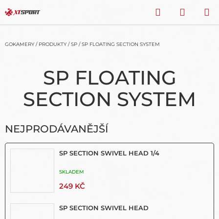
Přejít
HLEDAT
NÁKU
na
obsah
KOŠÍK
GOKAMERY
/
PRODUKTY
/
SP
/
SP FLOATING SECTION SYSTEM
SP FLOATING
SECTION SYSTEM
NEJPRODÁVANĚJŠÍ
SP SECTION SWIVEL HEAD 1/4
SKLADEM
249 KČ
SP SECTION SWIVEL HEAD