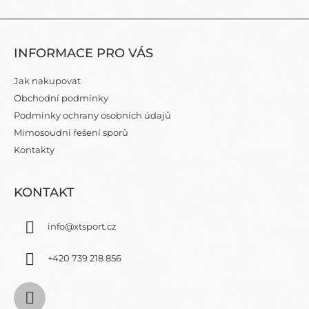
V
L
Z
Á
Á
D
INFORMACE PRO VÁS
P
A
C
A
Jak nakupovat
Í
T
P
Obchodní podmínky
Í
R
Podmínky ochrany osobních údajů
V
Mimosoudní řešení sporů
K
Y
Kontakty
V
Ý
P
KONTAKT
I
S
info
@
xtsport.cz
U
+420 739 218 856