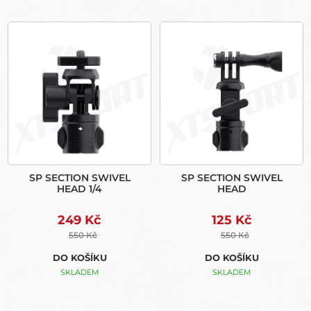
P
V
R
Ý
O
P
D
I
U
S
K
P
T
R
Ů
O
D
U
SP SECTION SWIVEL
SP SECTION SWIVEL
K
HEAD 1/4
HEAD
T
Ů
249 Kč
125 Kč
550 Kč
550 Kč
DO KOŠÍKU
DO KOŠÍKU
SKLADEM
SKLADEM