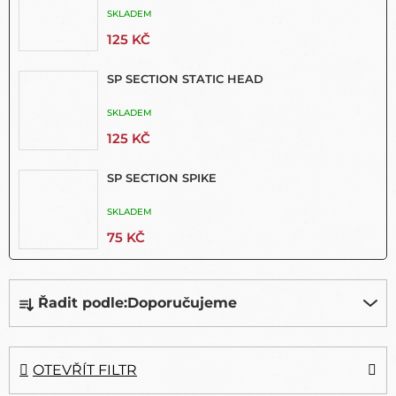
SKLADEM
125 KČ
SP SECTION STATIC HEAD
SKLADEM
125 KČ
SP SECTION SPIKE
SKLADEM
75 KČ
Ř
Řadit podle:
Doporučujeme
A
Z
E
N
OTEVŘÍT FILTR
Í