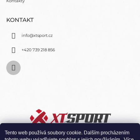
Kontakty
I
S
U
KONTAKT
info
@
xtsport.cz
+420 739 218 856
Tento web používá soubory cookie. Dalším procházením
tohoto webu vyjadřujete souhlas s jejich používáním.. Více