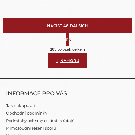
NAČÍST 48 DALŠÍCH
S
T
1
3
O
R
Á
105
položek celkem
V
N
L
K
NAHORU
Á
O
D
V
A
Á
N
C
Z
Í
Í
Á
P
INFORMACE PRO VÁS
P
R
A
V
Jak nakupovat
K
T
Obchodní podmínky
Y
Í
V
Podmínky ochrany osobních údajů
Ý
Mimosoudní řešení sporů
P