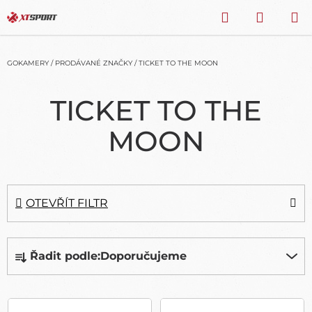
Přejít
HLEDAT
NÁKU
na
obsah
KOŠÍK
GOKAMERY
/
PRODÁVANÉ ZNAČKY
/
TICKET TO THE MOON
TICKET TO THE
MOON
OTEVŘÍT FILTR
Ř
Řadit podle:
Doporučujeme
A
Z
E
V
N