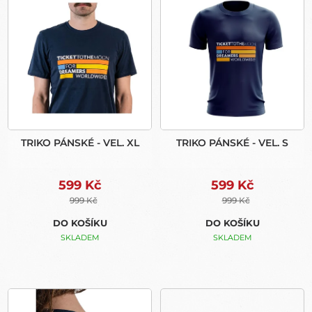
Ý
Í
P
P
I
R
S
O
P
D
R
U
O
K
D
T
U
Ů
TRIKO PÁNSKÉ - VEL. XL
TRIKO PÁNSKÉ - VEL. S
K
T
Ů
599 Kč
599 Kč
999 Kč
999 Kč
DO KOŠÍKU
DO KOŠÍKU
SKLADEM
SKLADEM