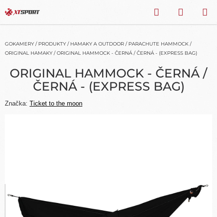
Přejít
HLEDAT
NÁKU
na
obsah
KOŠÍK
GOKAMERY
/
PRODUKTY
/
HAMAKY A OUTDOOR
/
PARACHUTE HAMMOCK
/
ORIGINAL HAMAKY
/
ORIGINAL HAMMOCK - ČERNÁ / ČERNÁ - (EXPRESS BAG)
ORIGINAL HAMMOCK - ČERNÁ /
ČERNÁ - (EXPRESS BAG)
Značka:
Ticket to the moon