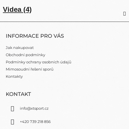
Videa (4)
Z
Á
INFORMACE PRO VÁS
P
A
Jak nakupovat
T
Obchodní podmínky
Í
Podmínky ochrany osobních údajů
Mimosoudní řešení sporů
Kontakty
KONTAKT
info
@
xtsport.cz
+420 739 218 856