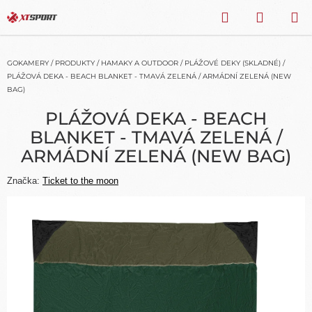
Přejít
HLEDAT
NÁKU
na
obsah
KOŠÍK
GOKAMERY
/
PRODUKTY
/
HAMAKY A OUTDOOR
/
PLÁŽOVÉ DEKY (SKLADNÉ)
/
PLÁŽOVÁ DEKA - BEACH BLANKET - TMAVÁ ZELENÁ / ARMÁDNÍ ZELENÁ (NEW
BAG)
PLÁŽOVÁ DEKA - BEACH
BLANKET - TMAVÁ ZELENÁ /
ARMÁDNÍ ZELENÁ (NEW BAG)
Značka:
Ticket to the moon