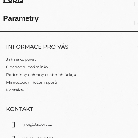
Parametry
Z
Á
INFORMACE PRO VÁS
P
A
Jak nakupovat
T
Obchodní podmínky
Í
Podmínky ochrany osobních údajů
Mimosoudní řešení sporů
Kontakty
KONTAKT
info
@
xtsport.cz