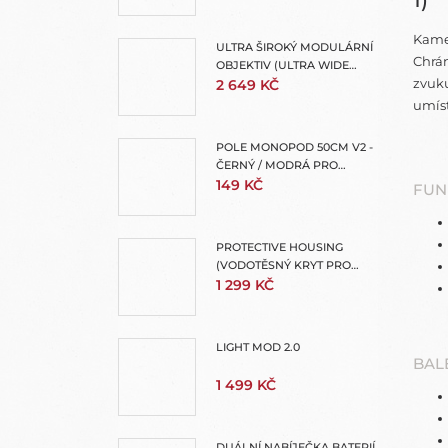
Kamer
ULTRA ŠIROKÝ MODULÁRNÍ
Chrán
OBJEKTIV (ULTRA WIDE
zvuku
LENS MOD)
2 649 KČ
umíst
POLE MONOPOD 50CM V2 -
ČERNÝ / MODRÁ PRO
GOPRO - TMC
149 KČ
FUN
PROTECTIVE HOUSING
(VODOTĚSNÝ KRYT PRO
MISSION 1 PRO + MISSION 1)
1 299 KČ
LIGHT MOD 2.0
BAL
1 499 KČ
DUÁLNÍ NABÍJEČKA BATERIÍ