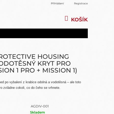
Přihlášení
Registrace
KOŠÍK
NÁKUPNÍ
KOŠÍK
ROTECTIVE HOUSING
VODOTĚSNÝ KRYT PRO
ION 1 PRO + MISSION 1)
ed po vybalení z krabice odolná a vodotěsná – ale toto
o zvládne cokoli, co do čeho se vrhnete.
AGDIV-001
Skladem