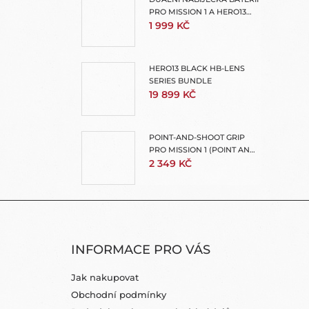
PRO MISSION 1 A HERO13
(ENDURO 2 DUAL BATTERY
1 999 KČ
CHARGER)
HERO13 BLACK HB-LENS
SERIES BUNDLE
19 899 KČ
POINT-AND-SHOOT GRIP
PRO MISSION 1 (POINT AND
SHOOT GRIP)
2 349 KČ
Z
Á
INFORMACE PRO VÁS
P
A
Jak nakupovat
T
Obchodní podmínky
Í