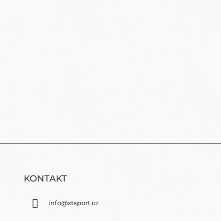
KONTAKT
info
@
xtsport.cz