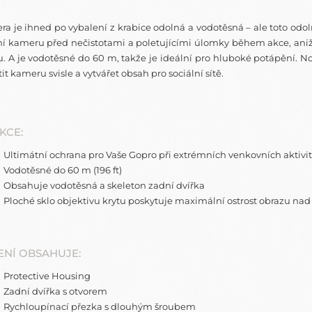
a je ihned po vybalení z krabice odolná a vodotěsná – ale toto odol
í kameru před nečistotami a poletujícími úlomky během akce, aniž b
. A je vodotěsné do 60 m, takže je ideální pro hluboké potápění. 
it kameru svisle a vytvářet obsah pro sociální sítě.
KCE:
Ultimátní ochrana
pro
Vaše Gopro
při extrémních
venkovních aktivi
Vodotěsné do
60
m (
196
ft
)
Obsahuje
vodotěsná a skeleton
zadní dvířka
Ploché sklo
objektivu
krytu
poskytuje maximální
ostrost obrazu
nad 
ENÍ OBSAHUJE:
Protective Housing
Zadní dvířka s otvorem
Rychloupínací přezka s dlouhým šroubem