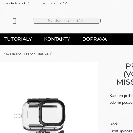
any osobních údajů
Mimosoudní řešení sporů
Kontakty
TUTORIÁLY
KONTAKTY
DOPRAVA
PRO MISSION 1 PRO + MISSION 1)
P
(
MISS
Kamera je ihn
odolné pouzdr
Kód:
Dostupnost