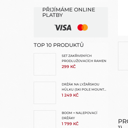
N
E
PŘIJÍMÁME ONLINE
L
PLATBY
TOP 10 PRODUKTŮ
SET ZAKŘIVENÝCH
PRODLUŽOVACÍCH RAMEN
299 KČ
DRŽÁK NA LYŽAŘSKOU
HŮLKU (SKI POLE MOUNT
FOR EXTENSION POLES)
1 249 KČ
BOOM + NALEPOVACÍ
DRŽÁKY
PR
1 799 KČ
1)