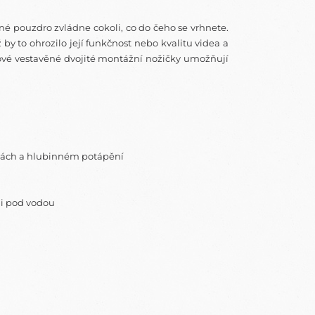
né pouzdro zvládne cokoli, co do čeho se vrhnete.
y to ohrozilo její funkčnost nebo kvalitu videa a
Nové vestavěné dvojité montážní nožičky umožňují
tách a
hlubinném
potápění
i pod
vodou