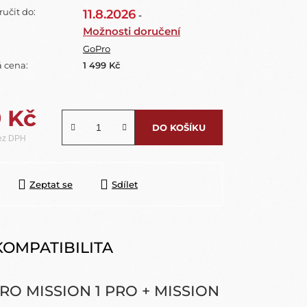
učit do:
11.8.2026
-
Možnosti doručení
GoPro
 cena:
1 499 Kč
9 Kč
DO KOŠÍKU
bez DPH
Zeptat se
Sdílet
KOMPATIBILITA
O MISSION 1 PRO + MISSION