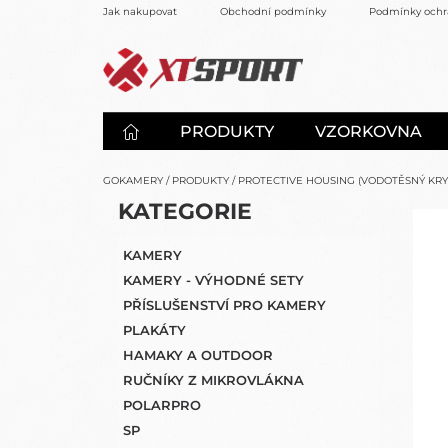
Přejít
Jak nakupovat
Obchodní podmínky
Podmínky ochr
na
obsah
PRODUKTY
VZORKOVNA
GOKAMERY
/
PRODUKTY
/
PROTECTIVE HOUSING (VODOTĚSNÝ KRYT 
P
K
KATEGORIE
PŘESKOČIT
O
A
KATEGORIE
S
T
KAMERY
E
T
KAMERY - VÝHODNÉ SETY
G
R
O
PŘÍSLUŠENSTVÍ PRO KAMERY
A
R
PLAKÁTY
N
I
HAMAKY A OUTDOOR
N
E
Í
RUČNÍKY Z MIKROVLÁKNA
P
POLARPRO
A
SP