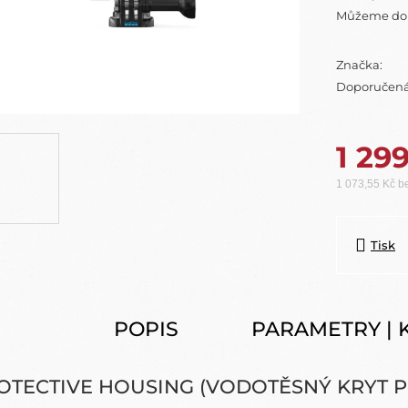
Můžeme dor
Značka:
Doporučená
1 29
1 073,55 Kč 
Měrná cena:
Tisk
POPIS
PARAMETRY | 
OTECTIVE HOUSING (VODOTĚSNÝ KRYT PR