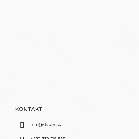
KONTAKT
info
@
xtsport.cz
+420 739 218 856