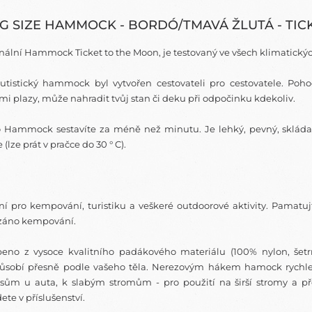
G SIZE HAMMOCK - BORDÓ/TMAVÁ ŽLUTÁ - TI
nální Hammock Ticket to the Moon, je testovaný ve všech klimatick
šutistický hammock byl vytvořen cestovateli pro cestovatele. P
i plazy, může nahradit tvůj stan či deku při odpočinku kdekoliv.
o Hammock sestavíte za méně než minutu. Je lehký, pevný, skládac
 (lze prát v pračce do 30 ° C).
ní pro kempování, turistiku a veškeré outdoorové aktivity. Pamatu
záno kempování.
beno z vysoce kvalitního padákového materiálu (100% nylon, šetrn
působí přesně podle vašeho těla. Nerezovým hákem hamock rychl
sům u auta, k slabým stromům - pro použití na širší stromy a 
ete v příslušenství.