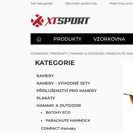
Přejít
Jak nakupovat
Obchodní podmínky
Podmínky ochr
na
obsah
PRODUKTY
VZORKOVNA
GOKAMERY
/
PRODUKTY
/
HAMAKY A OUTDOOR
/
PARACHUTE HA
P
K
KATEGORIE
PŘESKOČIT
O
A
KATEGORIE
S
T
KAMERY
E
T
KAMERY - VÝHODNÉ SETY
G
R
O
PŘÍSLUŠENSTVÍ PRO KAMERY
A
R
PLAKÁTY
N
I
HAMAKY A OUTDOOR
N
E
Í
BATOHY ECO
P
PARACHUTE HAMMOCK
A
COMPACT Hamaky