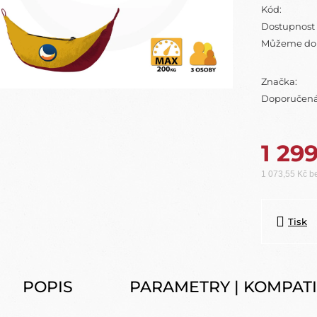
Kód:
Dostupnost
Můžeme dor
Značka:
Doporučená
1 29
1 073,55 Kč 
Měrná cena:
Tisk
POPIS
PARAMETRY | KOMPATI