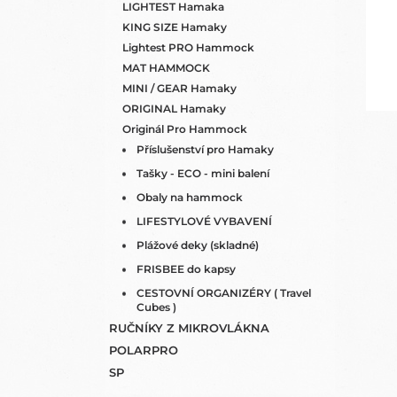
N
LIGHTEST Hamaka
E
KING SIZE Hamaky
L
Lightest PRO Hammock
MAT HAMMOCK
MINI / GEAR Hamaky
ORIGINAL Hamaky
Originál Pro Hammock
Příslušenství pro Hamaky
Tašky - ECO - mini balení
Obaly na hammock
LIFESTYLOVÉ VYBAVENÍ
Plážové deky (skladné)
FRISBEE do kapsy
CESTOVNÍ ORGANIZÉRY ( Travel
Cubes )
RUČNÍKY Z MIKROVLÁKNA
POLARPRO
SP