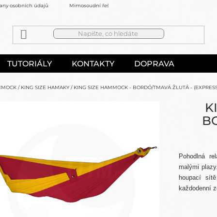
any osobních údajů
Mimosoudní řešení sporů
Kontakty
TUTORIÁLY
KONTAKTY
DOPRAVA
MMOCK
/
KING SIZE HAMAKY
/
KING SIZE HAMMOCK - BORDÓ/TMAVÁ ŽLUTÁ - (EXPRES
K
B
Pohodlná re
malými plazy.
houpací sítě
každodenní z