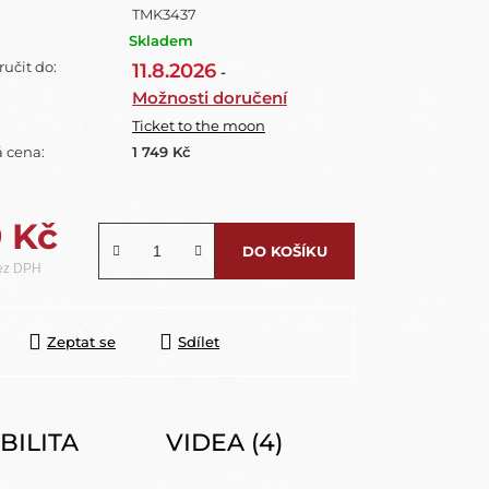
TMK3437
Skladem
učit do:
11.8.2026
-
Možnosti doručení
Ticket to the moon
 cena:
1 749 Kč
9 Kč
DO KOŠÍKU
bez DPH
Zeptat se
Sdílet
BILITA
VIDEA (4)