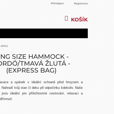
Přihlášení
Registrace
KOŠÍK
NÁKUPNÍ
KOŠÍK
S BAG)
ING SIZE HAMMOCK -
ORDÓ/TMAVÁ ŽLUTÁ -
(EXPRESS BAG)
laxace a spánek v ideální ochraně před hmyzem a
 Nahradí tvůj stan či deku při odpočinku kdekoliv. Naše
 jsou ideální pro příležitostné cestování, relaxaci a
dřímnutí.