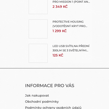
PRO MISSION 1 (POINT AND
SHOOT GRIP)
2 349 KČ
PROTECTIVE HOUSING
(VODOTĚSNÝ KRYT PRO
MISSION 1 PRO + MISSION 1)
1 299 KČ
LED USB SVÍTILNA PŘEDNÍ
300LM SE 3 SVĚTELNÝMI
REŽIMY
125 KČ
Z
Á
INFORMACE PRO VÁS
P
A
Jak nakupovat
T
Obchodní podmínky
Í
Podmínky ochrany osobních údajů