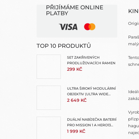
PŘIJÍMÁME ONLINE
KIN
PLATBY
Origi
Para
malým
TOP 10 PRODUKTŮ
Tent
SET ZAKŘIVENÝCH
PRODLUŽOVACÍCH RAMEN
schne
299 KČ
ULTRA ŠIROKÝ MODULÁRNÍ
Ideál
OBJEKTIV (ULTRA WIDE
zaká
LENS MOD)
2 649 KČ
Vyro
přiz
DUÁLNÍ NABÍJEČKA BATERIÍ
PRO MISSION 1 A HERO13
hagu
(ENDURO 2 DUAL BATTERY
1 999 KČ
najed
CHARGER)