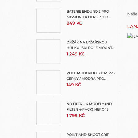
BATERIE ENDURO 2 PRO
Naše 
MISSION 1 A HERO13 + 1X
OCHRANNÝ OBAL NA
849 KČ
LAN
BATERII
DRŽÁK NA LYŽAŘSKOU
HŮLKU (SKI POLE MOUNT
FOR EXTENSION POLES)
1 249 KČ
POLE MONOPOD 50CM V2 -
ČERNÝ / MODRÁ PRO
GOPRO - TMC
149 KČ
ND FILTR – 4 MODELY (ND
FILTER 4-PACK) HERO 13
1 799 KČ
POINT-AND-SHOOT GRIP