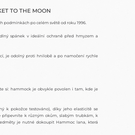
CKET TO THE MOON
ých podmínkách po celém světě od roku 1996.
ohodlný spánek v ideální ochraně před hmyzem a
í, je odolný proti hnilobě a po namočení rychle
jte si: hammock je obvykle povolen i tam, kde je
ý k pokožce testováno), díky jeho elasticitě se
e připevníte k různým okům, slabým trubkám, k
předměty je nutné dokoupit Hammoc lana, která