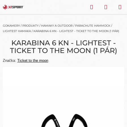
Přejít
HLEDAT
NÁKU
na
obsah
KOŠÍK
GOKAMERY
/
PRODUKTY
/
HAMAKY A OUTDOOR
/
PARACHUTE HAMMOCK
/
LIGHTEST HAMAKA
/
KARABINA 6 KN - LIGHTEST - TICKET TO THE MOON (1 PÁR)
KARABINA 6 KN - LIGHTEST -
TICKET TO THE MOON (1 PÁR)
Značka:
Ticket to the moon