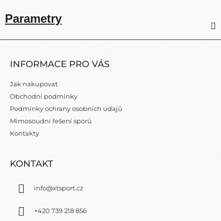
Parametry
Z
Á
INFORMACE PRO VÁS
P
A
Jak nakupovat
T
Obchodní podmínky
Í
Podmínky ochrany osobních údajů
Mimosoudní řešení sporů
Kontakty
KONTAKT
info
@
xtsport.cz
+420 739 218 856