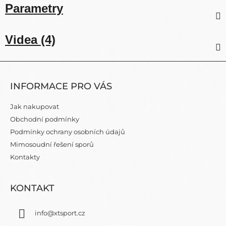
Parametry
Videa (4)
Z
Á
INFORMACE PRO VÁS
P
A
Jak nakupovat
T
Obchodní podmínky
Í
Podmínky ochrany osobních údajů
Mimosoudní řešení sporů
Kontakty
KONTAKT
info
@
xtsport.cz