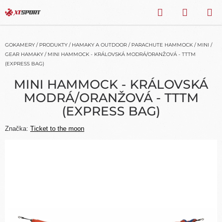
Přejít
HLEDAT
NÁKU
na
obsah
KOŠÍK
GOKAMERY
/
PRODUKTY
/
HAMAKY A OUTDOOR
/
PARACHUTE HAMMOCK
/
MINI /
GEAR HAMAKY
/
MINI HAMMOCK - KRÁLOVSKÁ MODRÁ/ORANŽOVÁ - TTTM
(EXPRESS BAG)
MINI HAMMOCK - KRÁLOVSKÁ
MODRÁ/ORANŽOVÁ - TTTM
(EXPRESS BAG)
Značka:
Ticket to the moon