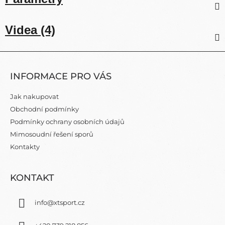
Videa (4)
Z
Á
INFORMACE PRO VÁS
P
A
Jak nakupovat
T
Obchodní podmínky
Í
Podmínky ochrany osobních údajů
Mimosoudní řešení sporů
Kontakty
KONTAKT
info
@
xtsport.cz