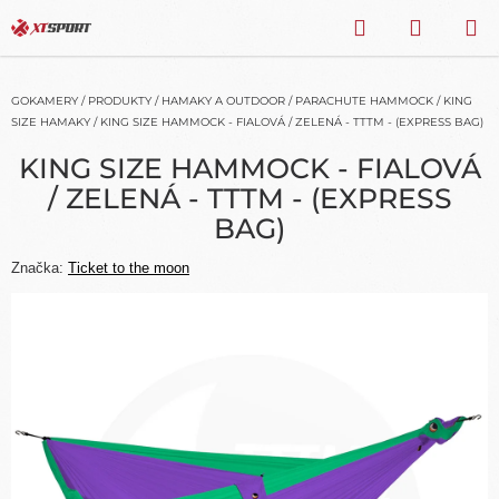
Přejít
HLEDAT
NÁKU
na
obsah
KOŠÍK
GOKAMERY
/
PRODUKTY
/
HAMAKY A OUTDOOR
/
PARACHUTE HAMMOCK
/
KING
SIZE HAMAKY
/
KING SIZE HAMMOCK - FIALOVÁ / ZELENÁ - TTTM - (EXPRESS BAG)
KING SIZE HAMMOCK - FIALOVÁ
/ ZELENÁ - TTTM - (EXPRESS
BAG)
Značka:
Ticket to the moon