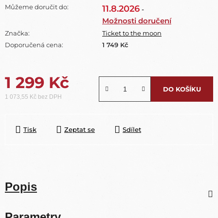
Můžeme doručit do:
11.8.2026
-
Možnosti doručení
Značka:
Ticket to the moon
Doporučená cena:
1 749 Kč
1 299 Kč
DO KOŠÍKU
1 073,55 Kč bez DPH
Měrná cena:
Tisk
Zeptat se
Sdílet
Popis
Parametry