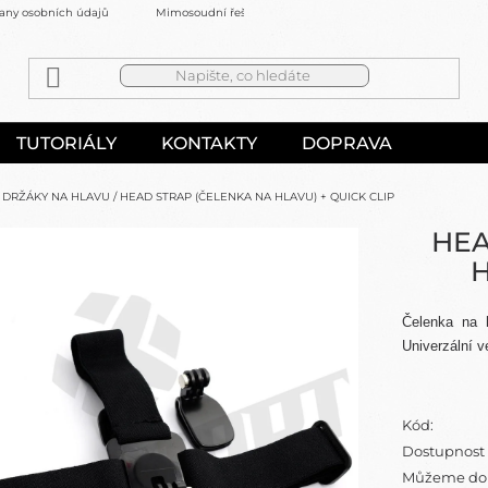
any osobních údajů
Mimosoudní řešení sporů
Kontakty
TUTORIÁLY
KONTAKTY
DOPRAVA
DRŽÁKY NA HLAVU
/
HEAD STRAP (ČELENKA NA HLAVU) + QUICK CLIP
HEA
H
Čelenka na 
Univerzální v
Kód:
Dostupnost
Můžeme dor