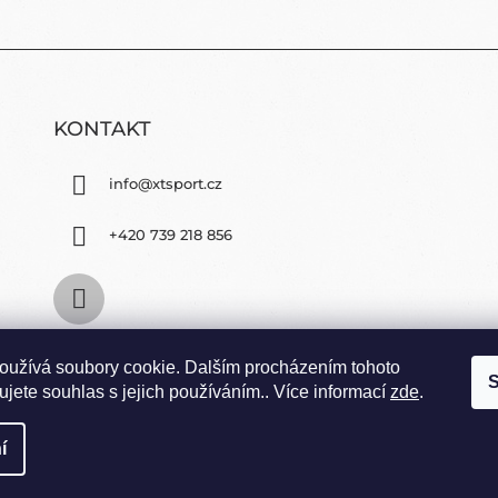
KONTAKT
info
@
xtsport.cz
+420 739 218 856
oužívá soubory cookie. Dalším procházením tohoto
S
jete souhlas s jejich používáním.. Více informací
zde
.
í