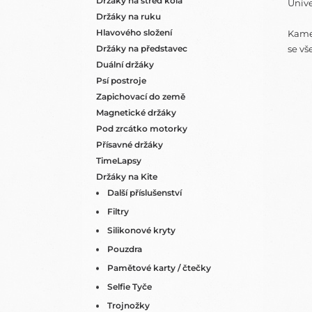
Držáky na střed kola
Unive
Držáky na ruku
Hlavového složení
Kamer
Držáky na představec
se v
Duální držáky
Psí postroje
Zapichovací do země
Magnetické držáky
Pod zrcátko motorky
Přísavné držáky
TimeLapsy
Držáky na Kite
Další příslušenství
Filtry
Silikonové kryty
Pouzdra
Pamětové karty / čtečky
Selfie Tyče
Trojnožky