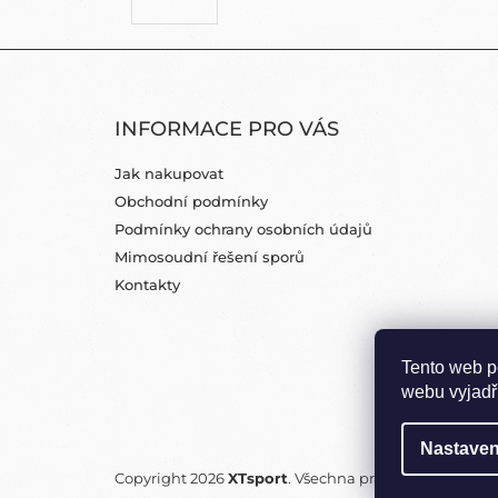
Z
Á
INFORMACE PRO VÁS
P
A
Jak nakupovat
T
Obchodní podmínky
Í
Podmínky ochrany osobních údajů
Mimosoudní řešení sporů
Kontakty
Tento web p
webu vyjadřu
Nastaven
Copyright 2026
XTsport
. Všechna práva vyhrazena.