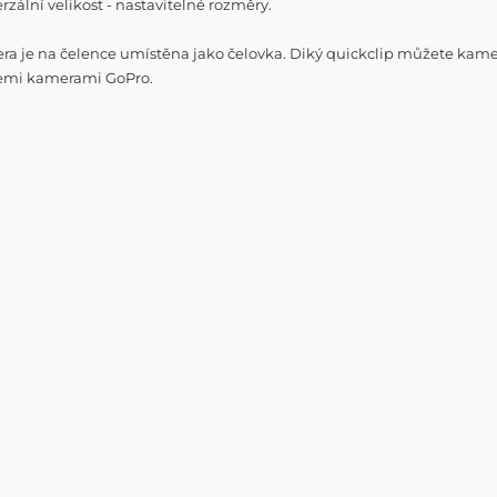
rzální velikost - nastavitelné rozměry.
a je na čelence umístěna jako čelovka. Diký quickclip můžete kamer
šemi kamerami GoPro.