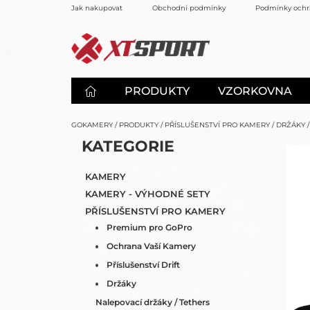
Přejít
Jak nakupovat
Obchodní podmínky
Podmínky ochr
na
obsah
PRODUKTY
VZORKOVNA
GOKAMERY
/
PRODUKTY
/
PŘÍSLUŠENSTVÍ PRO KAMERY
/
DRŽÁKY
/
P
K
KATEGORIE
PŘESKOČIT
O
A
KATEGORIE
S
T
KAMERY
E
T
KAMERY - VÝHODNÉ SETY
G
R
O
PŘÍSLUŠENSTVÍ PRO KAMERY
A
R
Premium pro GoPro
N
I
N
Ochrana Vaší Kamery
E
Í
Příslušenství Drift
P
Držáky
A
Nalepovací držáky / Tethers