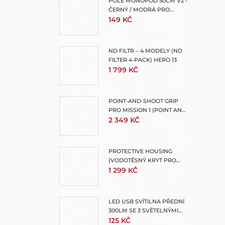
POLE MONOPOD 50CM V2 -
ČERNÝ / MODRÁ PRO
GOPRO - TMC
149 KČ
ND FILTR – 4 MODELY (ND
FILTER 4-PACK) HERO 13
1 799 KČ
POINT-AND-SHOOT GRIP
PRO MISSION 1 (POINT AND
SHOOT GRIP)
2 349 KČ
PROTECTIVE HOUSING
(VODOTĚSNÝ KRYT PRO
MISSION 1 PRO + MISSION 1)
1 299 KČ
LED USB SVÍTILNA PŘEDNÍ
300LM SE 3 SVĚTELNÝMI
REŽIMY
125 KČ