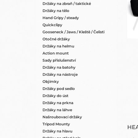
N
Držáky na zbraň / taktické
E
Držáky na tělo
L
Hand Gripy / steady
Quickclipy
Gooseneck / Jaws / Kleště / Čelisti
Otočné držáky
Držáky na helmu
Action mount
Sady příslušenství
Držáky na batohy
Držáky na nástroje
Objímky
Držáky pod sedlo
Držáky do úst
Držáky na prkna
Držáky na láhve
Našroubovací držáky
Tripod Mounty
HEA
Držáky na hlavu