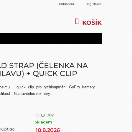
Přihlášení
Registrace
KOŠÍK
NÁKUPNÍ
KOŠÍK
D STRAP (ČELENKA NA
LAVU) + QUICK CLIP
helmu + quick clip pro rychloupínání GoPro kamery.
elikost - Nastavitelné rozměry.
GO_0082
Skladem
učit do:
10.8.2026
-