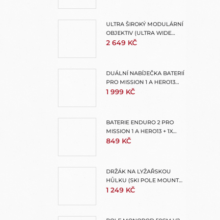
ULTRA ŠIROKÝ MODULÁRNÍ
OBJEKTIV (ULTRA WIDE
LENS MOD)
2 649 KČ
DUÁLNÍ NABÍJEČKA BATERIÍ
PRO MISSION 1 A HERO13
(ENDURO 2 DUAL BATTERY
1 999 KČ
CHARGER)
BATERIE ENDURO 2 PRO
MISSION 1 A HERO13 + 1X
OCHRANNÝ OBAL NA
849 KČ
BATERII
DRŽÁK NA LYŽAŘSKOU
HŮLKU (SKI POLE MOUNT
FOR EXTENSION POLES)
1 249 KČ