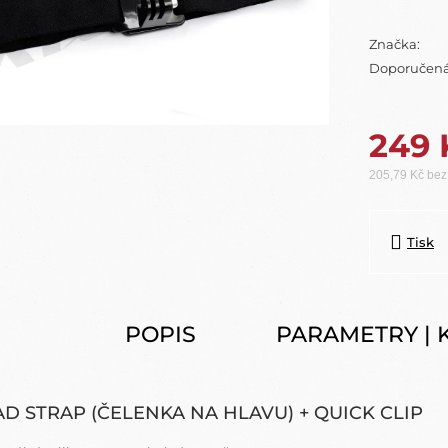
Značka:
Doporučená
249 
205,79 Kč be
Měrná cena:
Tisk
POPIS
PARAMETRY | 
D STRAP (ČELENKA NA HLAVU) + QUICK CLIP