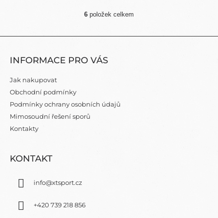
6
položek celkem
O
V
L
Z
Á
Á
D
INFORMACE PRO VÁS
P
A
C
A
Jak nakupovat
Í
T
P
Obchodní podmínky
Í
R
Podmínky ochrany osobních údajů
V
Mimosoudní řešení sporů
K
Y
Kontakty
V
Ý
P
KONTAKT
I
S
info
@
xtsport.cz
U
+420 739 218 856