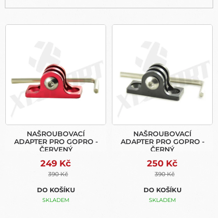
Í
P
V
R
Ý
O
P
D
I
U
S
K
P
T
R
Ů
O
D
U
NAŠROUBOVACÍ
NAŠROUBOVACÍ
K
ADAPTER PRO GOPRO -
ADAPTER PRO GOPRO -
T
ČERVENÝ
ČERNÝ
Ů
249 Kč
250 Kč
390 Kč
390 Kč
DO KOŠÍKU
DO KOŠÍKU
SKLADEM
SKLADEM