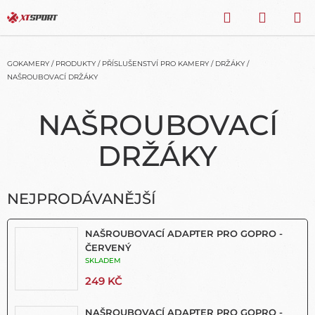
Přejít
HLEDAT
NÁKU
na
obsah
KOŠÍK
GOKAMERY
/
PRODUKTY
/
PŘÍSLUŠENSTVÍ PRO KAMERY
/
DRŽÁKY
/
NAŠROUBOVACÍ DRŽÁKY
NAŠROUBOVACÍ
DRŽÁKY
NEJPRODÁVANĚJŠÍ
NAŠROUBOVACÍ ADAPTER PRO GOPRO -
ČERVENÝ
SKLADEM
249 KČ
NAŠROUBOVACÍ ADAPTER PRO GOPRO -