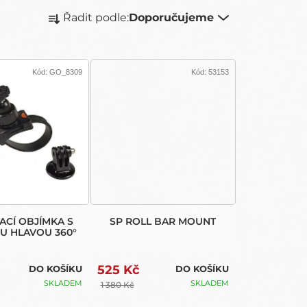
Ř
Řadit podle:
Doporučujeme
A
Z
E
N
Kód:
GO_8309
Kód:
53153
Í
P
R
O
D
U
K
T
Ů
ACÍ OBJÍMKA S
SP ROLL BAR MOUNT
 HLAVOU 360°
525 Kč
DO KOŠÍKU
DO KOŠÍKU
SKLADEM
SKLADEM
1 380 Kč