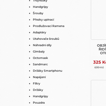
Trojnožky
Handgripy
Šrouby
Přezky upínací
Prodlužovací Ramena
Adaptéry
Utahovače šroubů
Náhradní díly
OBJÍ
ŘID
Gimbaly
OT
GOPR
Octomask
SE
325 K
Sandmarc
699 Kč
Držáky Smartphonu
Napájení
Filtry
Držáky
Handgripy
Pouzdra