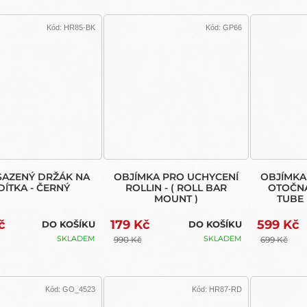
Kód:
HR85-BK
Kód:
GP66
SAZENÝ DRŽÁK NA
OBJÍMKA PRO UCHYCENÍ
OBJÍMKA
DÍTKA - ČERNÝ
ROLLIN - ( ROLL BAR
OTOČNÁ
MOUNT )
TUBE
č
179 Kč
599 Kč
DO KOŠÍKU
DO KOŠÍKU
SKLADEM
SKLADEM
990 Kč
699 Kč
Kód:
GO_4523
Kód:
HR87-RD