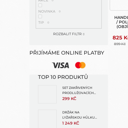
AKCE
0
NOVINKA
0
HANDL
/ PO
TIP
0
(OBJ
ŘID
ROZBALIT FILTR
825 K
899 Kč
PŘIJÍMÁME ONLINE PLATBY
TOP 10 PRODUKTŮ
SET ZAKŘIVENÝCH
PRODLUŽOVACÍCH
RAMEN
299 KČ
DRŽÁK NA
LYŽAŘSKOU HŮLKU
(SKI POLE MOUNT FOR
1 249 KČ
EXTENSION POLES)