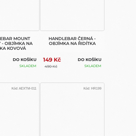
EBAR MOUNT
HANDLEBAR ČERNÁ -
 - OBJÍMKA NA
OBJÍMKA NA ŘIDÍTKA
TKA KOVOVÁ
149 Kč
DO KOŠÍKU
DO KOŠÍKU
SKLADEM
SKLADEM
490 Kč
Kód:
AEXTM-011
Kód:
HR199