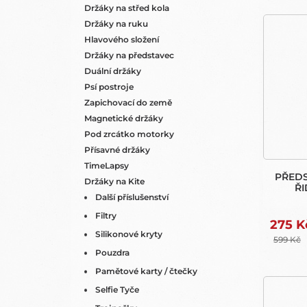
Držáky na střed kola
Držáky na ruku
Hlavového složení
Držáky na představec
Duální držáky
Psí postroje
Zapichovací do země
Magnetické držáky
Pod zrcátko motorky
Přísavné držáky
TimeLapsy
PŘED
Držáky na Kite
ŘI
Další příslušenství
Filtry
275 K
Silikonové kryty
599 Kč
Pouzdra
Pamětové karty / čtečky
Selfie Tyče