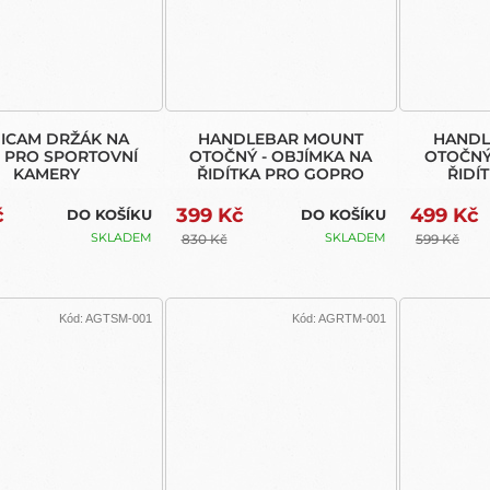
ICAM DRŽÁK NA
HANDLEBAR MOUNT
HANDL
 PRO SPORTOVNÍ
OTOČNÝ - OBJÍMKA NA
OTOČNÝ
KAMERY
ŘIDÍTKA PRO GOPRO
ŘIDÍ
č
399 Kč
499 Kč
DO KOŠÍKU
DO KOŠÍKU
SKLADEM
SKLADEM
830 Kč
599 Kč
Kód:
AGTSM-001
Kód:
AGRTM-001