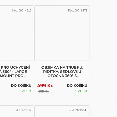
Kód:
GO_4516
Kód:
GO_8279
 PRO UCHYCENÍ
OBJÍMKA NA TRUBKU,
 360° - LARGE
ŘIDÍTKA, SEDLOVKU
 MOUNT PRO
OTOČNÁ 360° S
GOPRO
REDUKČNÍMI KROUŽKY
499 Kč
DO KOŠÍKU
DO KOŠÍKU
SKLADEM
SKLADEM
699 Kč
Kód:
HR87-BK
Kód:
ZG300-H