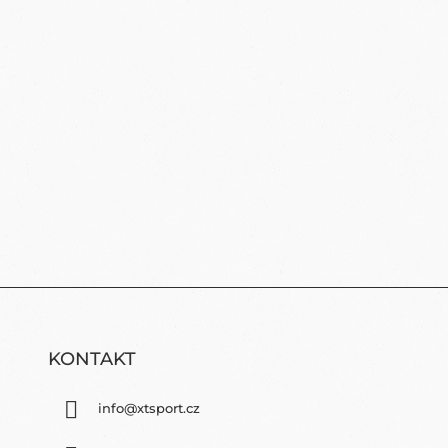
KONTAKT
info
@
xtsport.cz