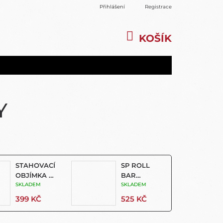
Přihlášení
Registrace
KOŠÍK
NÁKUPNÍ
KOŠÍK
Y
STAHOVACÍ
SP ROLL
OBJÍMKA S
BAR
OTOČNOU
SKLADEM
MOUNT
SKLADEM
HLAVOU
399 KČ
525 KČ
360°