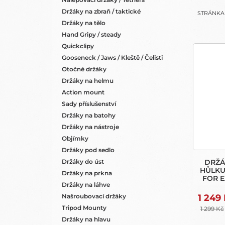
N
Držáky na zbraň / taktické
STRÁNK
E
Držáky na tělo
L
Hand Gripy / steady
V
Quickclipy
Ý
Gooseneck / Jaws / Kleště / Čelisti
P
Otočné držáky
I
Držáky na helmu
S
Action mount
P
Sady příslušenství
R
Držáky na batohy
O
Držáky na nástroje
D
Objímky
U
Držáky pod sedlo
K
Držáky do úst
DRŽÁ
T
HŮLKU
Držáky na prkna
FOR E
Ů
Držáky na láhve
1 249
Našroubovací držáky
Tripod Mounty
1 299 Kč
Držáky na hlavu