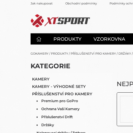
Přejít
Jak nakupovat
Obchodní podmínky
Podmínky ochr
na
obsah
PRODUKTY
VZORKOVNA
GOKAMERY
/
PRODUKTY
/
PŘÍSLUŠENSTVÍ PRO KAMERY
/
DRŽÁKY
/
P
K
KATEGORIE
PŘESKOČIT
O
A
KATEGORIE
S
T
KAMERY
E
T
NEJ
KAMERY - VÝHODNÉ SETY
G
R
O
PŘÍSLUŠENSTVÍ PRO KAMERY
A
R
Premium pro GoPro
N
I
N
Ochrana Vaší Kamery
E
Í
Příslušenství Drift
P
Držáky
A
Nalepovací držáky / Tethers