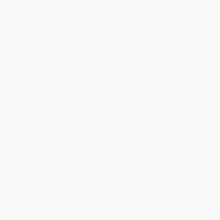
Y
V
Ý
P
I
S
U