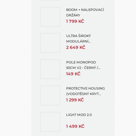
BOOM + NALEPOVACÍ
DRŽÁKY
1 799 KČ
ULTRA ŠIROKÝ
MODULÁRNÍ
OBJEKTIV (ULTRA
2 649 KČ
WIDE LENS MOD)
POLE MONOPOD
50CM V2 - ČERNÝ /
MODRÁ PRO GOPRO -
149 KČ
TMC
PROTECTIVE HOUSING
(VODOTĚSNÝ KRYT
PRO MISSION 1 PRO +
1 299 KČ
MISSION 1)
LIGHT MOD 2.0
1 499 KČ