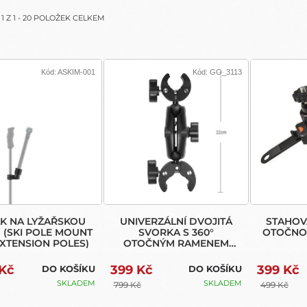
EXTENSION
PRO
POLES)
GOPRO,
A
1
Z
1
-
20
POLOŽEK CELKEM
INSTA360,
DJI A
AKČNÍ
KAMERY
Kód:
ASKIM-001
Kód:
GO_3113
K NA LYŽAŘSKOU
UNIVERZÁLNÍ DVOJITÁ
STAHOV
 (SKI POLE MOUNT
SVORKA S 360°
OTOČNOU
XTENSION POLES)
OTOČNÝM RAMENEM
PRO GOPRO, INSTA360,
DJI A AKČNÍ KAMERY
 Kč
399 Kč
399 Kč
DO KOŠÍKU
DO KOŠÍKU
SKLADEM
SKLADEM
799 Kč
499 Kč