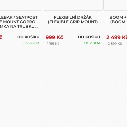
EBAR / SEATPOST
FLEXIBILNÍ DRŽÁK
BOOM +
LE MOUNT GOPRO
(FLEXIBLE GRIP MOUNT)
(BOOM 
ÍMKA NA TRUBKU,
ÍTKA, SEDLOVKU)
č
999 Kč
2 499 K
DO KOŠÍKU
DO KOŠÍKU
SKLADEM
SKLADEM
1 199 Kč
2 699 Kč
O
V
L
Á
D
A
C
Í
P
R
V
K