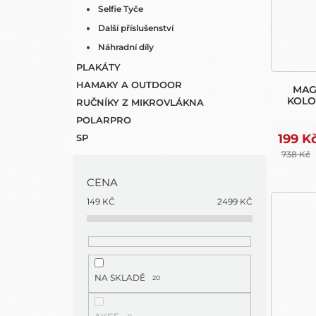
Selfie Tyče
Další příslušenství
Náhradní díly
PLAKÁTY
HAMAKY A OUTDOOR
MAG
KOLO
RUČNÍKY Z MIKROVLÁKNA
POLARPRO
199 K
SP
738 Kč
CENA
149
KČ
2499
KČ
NA SKLADĚ
20