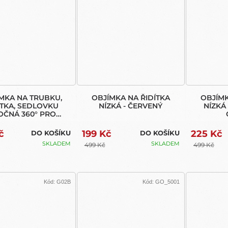
MKA NA TRUBKU,
OBJÍMKA NA ŘIDÍTKA
OBJÍMK
ÍTKA, SEDLOVKU
NÍZKÁ - ČERVENÝ
NÍZKÁ
OČNÁ 360° PRO
O (HANDLEBAR /
ATPOST / POLE)
č
199 Kč
225 Kč
DO KOŠÍKU
DO KOŠÍKU
SKLADEM
SKLADEM
499 Kč
499 Kč
Kód:
G02B
Kód:
GO_5001