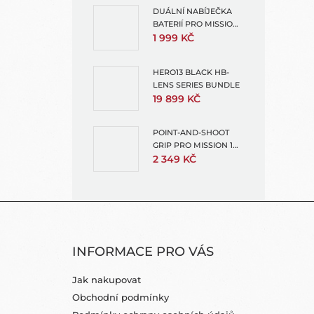
DUÁLNÍ NABÍJEČKA
BATERIÍ PRO MISSION 1
A HERO13 (ENDURO 2
1 999 KČ
DUAL BATTERY
CHARGER)
HERO13 BLACK HB-
LENS SERIES BUNDLE
19 899 KČ
POINT-AND-SHOOT
GRIP PRO MISSION 1
(POINT AND SHOOT
2 349 KČ
GRIP)
Z
Á
INFORMACE PRO VÁS
P
A
Jak nakupovat
T
Obchodní podmínky
Í