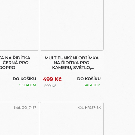
A NA ŘIDÍTKA
MULTIFUNKČNÍ OBJÍMKA
 - ČERNÁ PRO
NA ŘIDÍTKA PRO
GOPRO
KAMERU, SVĚTLO,
TELEFON, MTB POČÍTAČE
499 Kč
DO KOŠÍKU
DO KOŠÍKU
SKLADEM
SKLADEM
599 Kč
Kód:
GO_7487
Kód:
HR187-BK