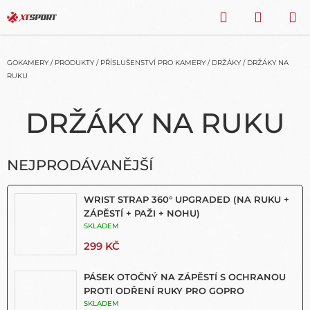
Přejít
HLEDAT
NÁKU
na
obsah
KOŠÍK
GOKAMERY
/
PRODUKTY
/
PŘÍSLUŠENSTVÍ PRO KAMERY
/
DRŽÁKY
/
DRŽÁKY NA
RUKU
DRŽÁKY NA RUKU
NEJPRODÁVANĚJŠÍ
WRIST STRAP 360° UPGRADED (NA RUKU +
ZÁPĚSTÍ + PAŽI + NOHU)
SKLADEM
299 KČ
PÁSEK OTOČNÝ NA ZÁPĚSTÍ S OCHRANOU
PROTI ODŘENÍ RUKY PRO GOPRO
SKLADEM