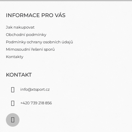
L
Z
Á
Á
D
INFORMACE PRO VÁS
P
A
C
A
Jak nakupovat
Í
T
P
Obchodní podmínky
Í
R
Podmínky ochrany osobních údajů
V
Mimosoudní řešení sporů
K
Y
Kontakty
V
Ý
P
KONTAKT
I
S
info
@
xtsport.cz
U
+420 739 218 856