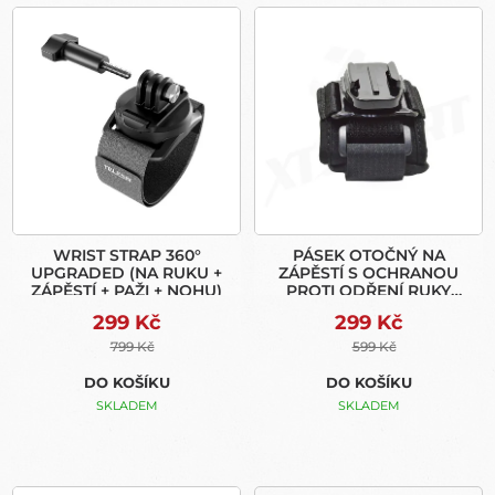
V
R
Ý
O
P
D
I
U
S
K
P
T
R
Ů
O
D
U
WRIST STRAP 360°
PÁSEK OTOČNÝ NA
K
UPGRADED (NA RUKU +
ZÁPĚSTÍ S OCHRANOU
T
ZÁPĚSTÍ + PAŽI + NOHU)
PROTI ODŘENÍ RUKY
Ů
PRO GOPRO
299 Kč
299 Kč
799 Kč
599 Kč
DO KOŠÍKU
DO KOŠÍKU
SKLADEM
SKLADEM