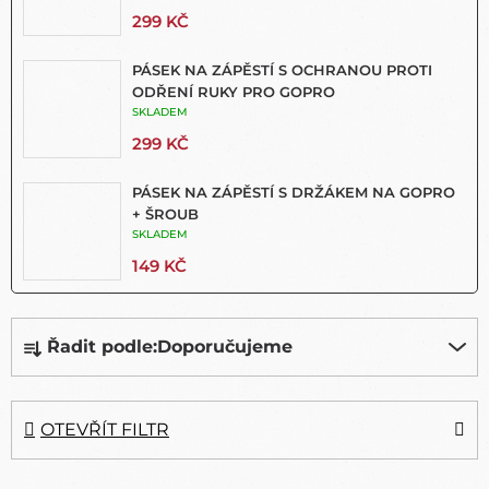
299 KČ
PÁSEK NA ZÁPĚSTÍ S OCHRANOU PROTI
ODŘENÍ RUKY PRO GOPRO
SKLADEM
299 KČ
PÁSEK NA ZÁPĚSTÍ S DRŽÁKEM NA GOPRO
+ ŠROUB
SKLADEM
149 KČ
Ř
Řadit podle:
Doporučujeme
A
Z
E
N
OTEVŘÍT FILTR
Í
P