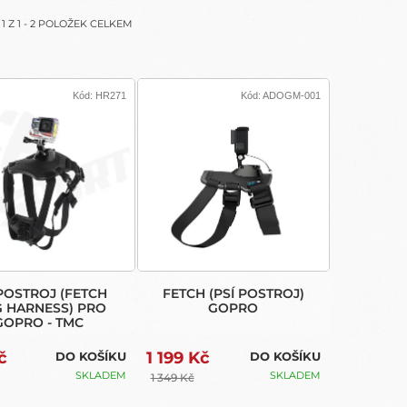
GOPRO -
TMC
A
1
Z
1
-
2
POLOŽEK CELKEM
Kód:
HR271
Kód:
ADOGM-001
 POSTROJ (FETCH
FETCH (PSÍ POSTROJ)
 HARNESS) PRO
GOPRO
GOPRO - TMC
č
1 199 Kč
DO KOŠÍKU
DO KOŠÍKU
SKLADEM
SKLADEM
1 349 Kč