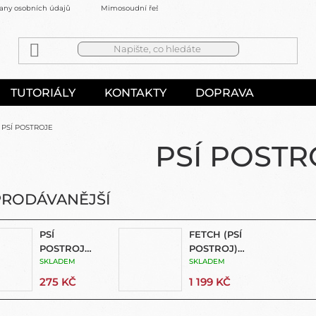
any osobních údajů
Mimosoudní řešení sporů
Kontakty
TUTORIÁLY
KONTAKTY
DOPRAVA
PSÍ POSTROJE
PSÍ POSTR
PRODÁVANĚJŠÍ
PSÍ
FETCH (PSÍ
POSTROJ
POSTROJ)
(FETCH
SKLADEM
GOPRO
SKLADEM
DOG
275 KČ
1 199 KČ
HARNESS)
PRO