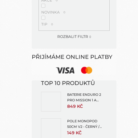
AKCE
0
NOVINKA
0
TIP
0
ROZBALIT FILTR
PŘIJÍMÁME ONLINE PLATBY
TOP 10 PRODUKTŮ
BATERIE ENDURO 2
PRO MISSION 1 A
HERO13 + 1X
849 KČ
OCHRANNÝ OBAL NA
BATERII
POLE MONOPOD
50CM V2 - ČERNÝ /
MODRÁ PRO GOPRO -
149 KČ
TMC