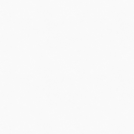
O
V
L
Á
D
A
C
Í
P
R
V
K
Y
V
Ý
P
I
S
U