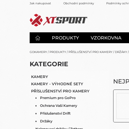
Přejít
Jak nakupovat
Obchodní podmínky
Podmínky ochr
na
obsah
PRODUKTY
VZORKOVNA
GOKAMERY
/
PRODUKTY
/
PŘÍSLUŠENSTVÍ PRO KAMERY
/
DRŽÁKY
/
P
K
KATEGORIE
PŘESKOČIT
O
A
KATEGORIE
S
T
KAMERY
E
T
NEJ
KAMERY - VÝHODNÉ SETY
G
R
O
PŘÍSLUŠENSTVÍ PRO KAMERY
A
R
Premium pro GoPro
N
I
N
Ochrana Vaší Kamery
E
Í
Příslušenství Drift
P
Držáky
A
Nalepovací držáky / Tethers