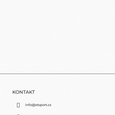
KONTAKT
info
@
xtsport.cz