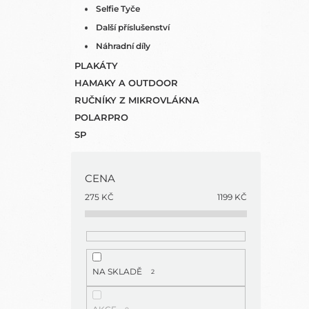
Selfie Tyče
Další příslušenství
Náhradní díly
PLAKÁTY
HAMAKY A OUTDOOR
RUČNÍKY Z MIKROVLÁKNA
POLARPRO
SP
CENA
275
KČ
1199
KČ
NA SKLADĚ
2