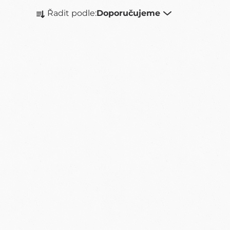
Ř
Řadit podle:
Doporučujeme
A
Z
E
N
Í
P
R
O
D
U
K
T
Ů