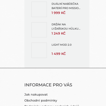
DUÁLNÍ NABÍJEČKA
BATERIÍ PRO MISSION 1
A HERO13 (ENDURO 2
1 999 KČ
DUAL BATTERY
CHARGER)
DRŽÁK NA
LYŽAŘSKOU HŮLKU
(SKI POLE MOUNT FOR
1 249 KČ
EXTENSION POLES)
LIGHT MOD 2.0
1 499 KČ
Z
Á
INFORMACE PRO VÁS
P
A
Jak nakupovat
T
Obchodní podmínky
Í