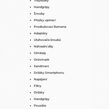
Trojnožky
Handgripy
Šrouby
Přezky upínací
Prodlužovací Ramena
Adaptéry
Utahovače šroubů
Náhradní díly
Gimbaly
Octomask
Sandmarc
Držáky Smartphonu
Napájení
Filtry
Držáky
Handgripy
Pouzdra