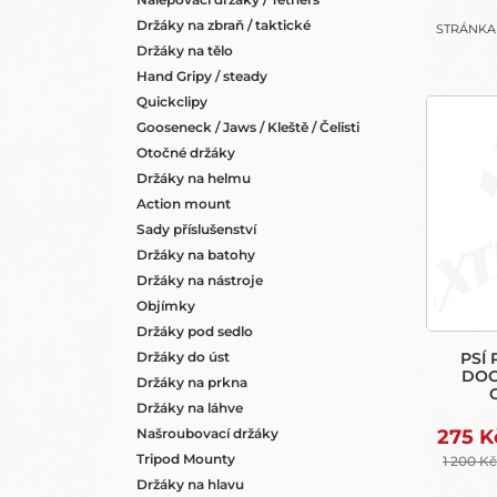
N
Držáky na zbraň / taktické
STRÁNK
E
Držáky na tělo
L
Hand Gripy / steady
V
Quickclipy
Ý
Gooseneck / Jaws / Kleště / Čelisti
P
Otočné držáky
I
Držáky na helmu
S
Action mount
P
Sady příslušenství
R
Držáky na batohy
O
Držáky na nástroje
D
Objímky
U
Držáky pod sedlo
K
Držáky do úst
PSÍ
T
DOG
Držáky na prkna
Ů
Držáky na láhve
275 K
Našroubovací držáky
Tripod Mounty
1 200 Kč
Držáky na hlavu