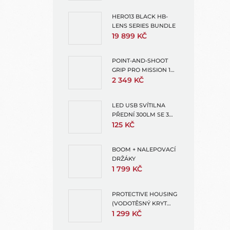
HERO13 BLACK HB-
LENS SERIES BUNDLE
19 899 KČ
POINT-AND-SHOOT
GRIP PRO MISSION 1
(POINT AND SHOOT
2 349 KČ
GRIP)
LED USB SVÍTILNA
PŘEDNÍ 300LM SE 3
SVĚTELNÝMI REŽIMY
125 KČ
BOOM + NALEPOVACÍ
DRŽÁKY
1 799 KČ
PROTECTIVE HOUSING
(VODOTĚSNÝ KRYT
PRO MISSION 1 PRO +
1 299 KČ
MISSION 1)