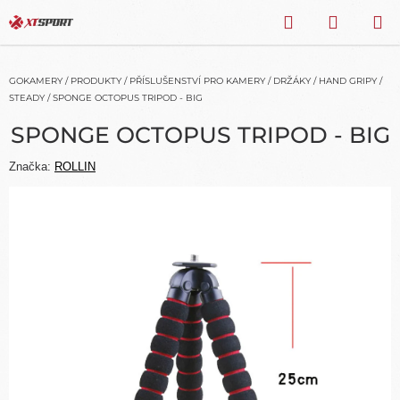
Přejít
HLEDAT
NÁKU
na
obsah
KOŠÍK
GOKAMERY
/
PRODUKTY
/
PŘÍSLUŠENSTVÍ PRO KAMERY
/
DRŽÁKY
/
HAND GRIPY /
STEADY
/
SPONGE OCTOPUS TRIPOD - BIG
SPONGE OCTOPUS TRIPOD - BIG
Značka:
ROLLIN