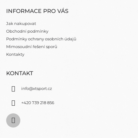
Á
INFORMACE PRO VÁS
P
A
Jak nakupovat
T
Obchodní podmínky
Í
Podmínky ochrany osobních údajů
Mimosoudní řešení sporů
Kontakty
KONTAKT
info
@
xtsport.cz
+420 739 218 856