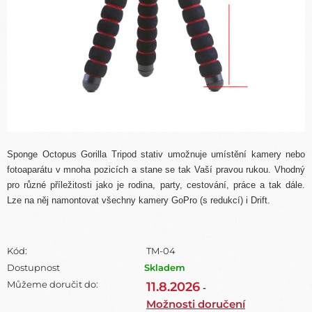
Sponge Octopus Gorilla Tripod stativ umožnuje umístění kamery nebo
fotoaparátu v mnoha pozicích a stane se tak Vaší pravou rukou.
Vhodný
pro rů
zné příležitosti
jako je
rodina,
party,
cestování,
práce
a t
ak dále.
Lze na něj namontovat všechny kamery GoPro (
s redukcí) i Drift.
Kód:
TM-04
Dostupnost
Skladem
Můžeme doručit do:
11.8.2026
-
Možnosti doručení