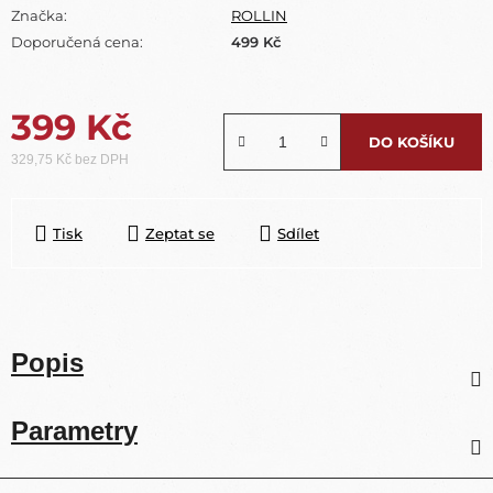
Značka:
ROLLIN
Doporučená cena:
499 Kč
399 Kč
DO KOŠÍKU
329,75 Kč bez DPH
Měrná cena:
Tisk
Zeptat se
Sdílet
Popis
Parametry
Z