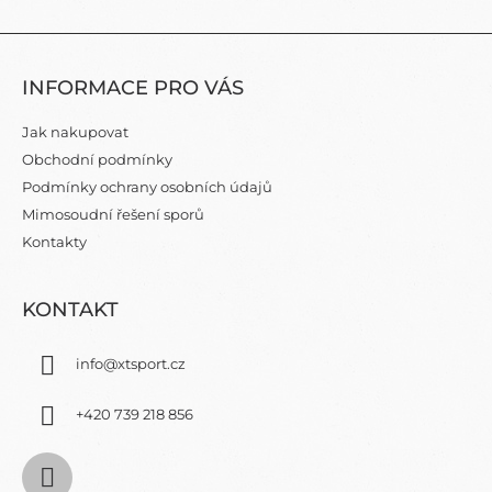
V
L
Z
Á
Á
D
INFORMACE PRO VÁS
P
A
C
A
Jak nakupovat
Í
T
P
Obchodní podmínky
Í
R
Podmínky ochrany osobních údajů
V
Mimosoudní řešení sporů
K
Y
Kontakty
V
Ý
P
KONTAKT
I
S
info
@
xtsport.cz
U
+420 739 218 856