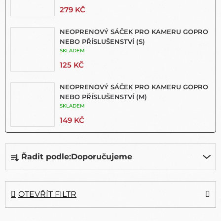
279 KČ
NEOPRENOVÝ SÁČEK PRO KAMERU GOPRO
NEBO PŘÍSLUŠENSTVÍ (S)
SKLADEM
125 KČ
NEOPRENOVÝ SÁČEK PRO KAMERU GOPRO
NEBO PŘÍSLUŠENSTVÍ (M)
SKLADEM
149 KČ
Ř
Řadit podle:
Doporučujeme
A
Z
E
N
OTEVŘÍT FILTR
Í
P