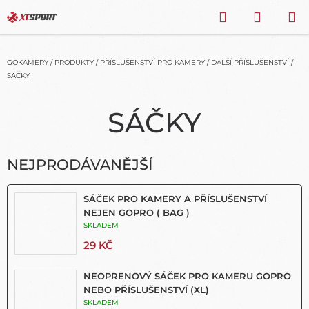
Přejít
HLEDAT
NÁKU
na
obsah
KOŠÍK
GOKAMERY
/
PRODUKTY
/
PŘÍSLUŠENSTVÍ PRO KAMERY
/
DALŠÍ PŘÍSLUŠENSTVÍ
/
SÁČKY
SÁČKY
NEJPRODÁVANĚJŠÍ
SÁČEK PRO KAMERY A PŘÍSLUŠENSTVÍ
NEJEN GOPRO ( BAG )
SKLADEM
29 KČ
NEOPRENOVÝ SÁČEK PRO KAMERU GOPRO
NEBO PŘÍSLUŠENSTVÍ (XL)
SKLADEM