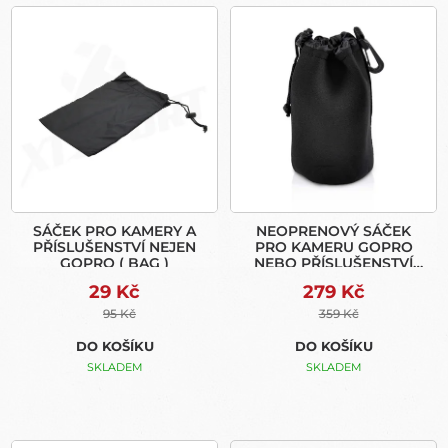
V
R
Ý
O
P
D
I
U
S
K
P
T
R
Ů
O
D
U
SÁČEK PRO KAMERY A
NEOPRENOVÝ SÁČEK
K
PŘÍSLUŠENSTVÍ NEJEN
PRO KAMERU GOPRO
T
GOPRO ( BAG )
NEBO PŘÍSLUŠENSTVÍ
Ů
(XL)
29 Kč
279 Kč
95 Kč
359 Kč
DO KOŠÍKU
DO KOŠÍKU
SKLADEM
SKLADEM