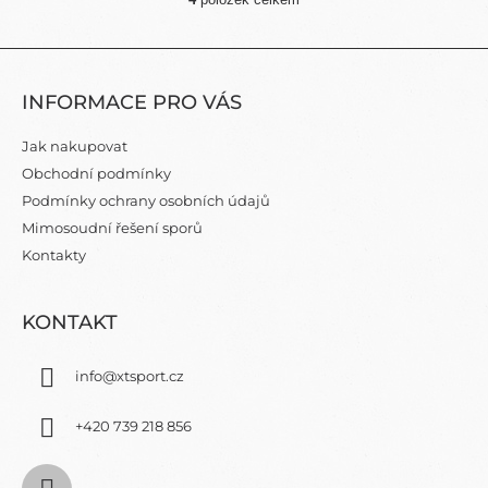
O
V
L
Z
Á
Á
D
INFORMACE PRO VÁS
P
A
C
A
Jak nakupovat
Í
T
P
Obchodní podmínky
Í
R
Podmínky ochrany osobních údajů
V
Mimosoudní řešení sporů
K
Y
Kontakty
V
Ý
P
KONTAKT
I
S
info
@
xtsport.cz
U
+420 739 218 856