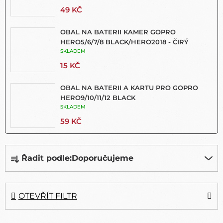
49 KČ
OBAL NA BATERII KAMER GOPRO
HERO5/6/7/8 BLACK/HERO2018 - ČIRÝ
SKLADEM
15 KČ
OBAL NA BATERII A KARTU PRO GOPRO
HERO9/10/11/12 BLACK
SKLADEM
59 KČ
Ř
Řadit podle:
Doporučujeme
A
Z
E
N
OTEVŘÍT FILTR
Í
P