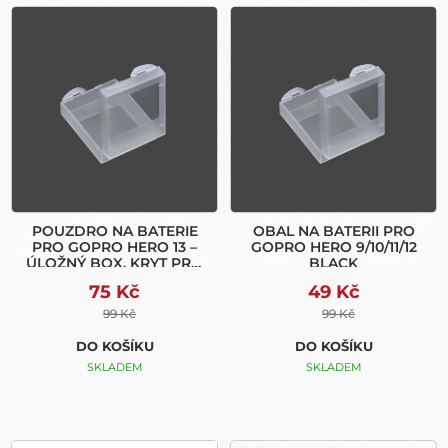
V
R
Ý
O
P
D
I
U
S
K
P
T
R
Ů
O
D
U
POUZDRO NA BATERIE
OBAL NA BATERII PRO
K
PRO GOPRO HERO 13 –
GOPRO HERO 9/10/11/12
T
ÚLOŽNÝ BOX, KRYT PRO
BLACK
Ů
AKUMULÁTORY
75 Kč
49 Kč
99 Kč
99 Kč
DO KOŠÍKU
DO KOŠÍKU
SKLADEM
SKLADEM