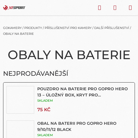
Přejít
HLEDAT
NÁKU
na
obsah
KOŠÍK
GOKAMERY
/
PRODUKTY
/
PŘÍSLUŠENSTVÍ PRO KAMERY
/
DALŠÍ PŘÍSLUŠENSTVÍ
/
OBALY NA BATERIE
OBALY NA BATERIE
NEJPRODÁVANĚJŠÍ
POUZDRO NA BATERIE PRO GOPRO HERO
13 – ÚLOŽNÝ BOX, KRYT PRO
AKUMULÁTORY
SKLADEM
75 KČ
OBAL NA BATERII PRO GOPRO HERO
9/10/11/12 BLACK
SKLADEM