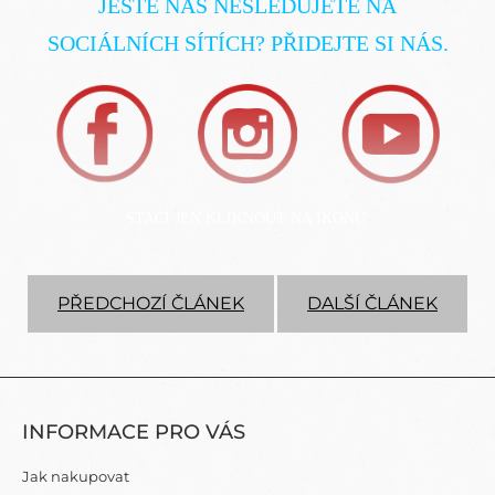
JEŠTĚ NÁS NESLEDUJETE NA
SOCIÁLNÍCH SÍTÍCH? PŘIDEJTE SI NÁS.
STAČÍ JEN KLIKNOUT NA IKONU.
PŘEDCHOZÍ ČLÁNEK
DALŠÍ ČLÁNEK
Z
Á
INFORMACE PRO VÁS
P
A
Jak nakupovat
T