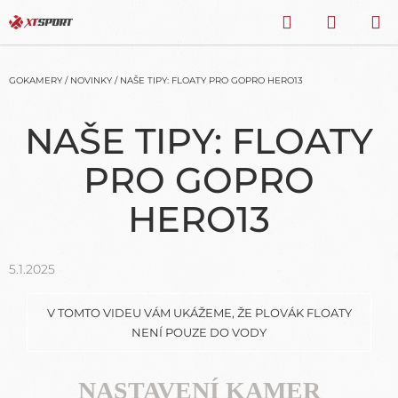
Přejít
HLEDAT
NÁKU
na
obsah
KOŠÍK
GOKAMERY
/
NOVINKY
/
NAŠE TIPY: FLOATY PRO GOPRO HERO13
NAŠE TIPY: FLOATY
PRO GOPRO
HERO13
5.1.2025
V TOMTO VIDEU VÁM UKÁŽEME, ŽE PLOVÁK FLOATY
NENÍ POUZE DO VODY
NASTAVENÍ KAMER