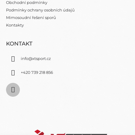
Obchodní podmínky
Í
Podmínky ochrany osobních údajů
Mimosoudní řešení sporů
Kontakty
KONTAKT
info
@
xtsport.cz
+420 739 218 856