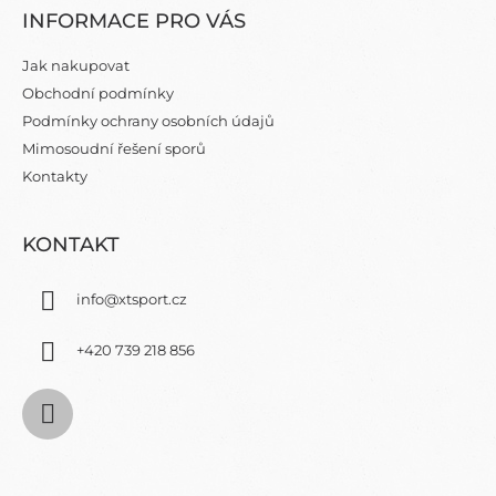
Á
INFORMACE PRO VÁS
P
A
Jak nakupovat
T
Obchodní podmínky
Í
Podmínky ochrany osobních údajů
Mimosoudní řešení sporů
Kontakty
KONTAKT
info
@
xtsport.cz
+420 739 218 856