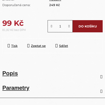
Doporučená cena:
249 Kč
99 Kč
DO KOŠÍKU
81,82 Kč bez DPH
Měrná cena:
Tisk
Zeptat se
Sdílet
Popis
Parametry
Z