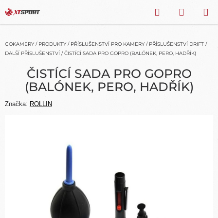
Přejít
HLEDAT
NÁKU
na
obsah
KOŠÍK
GOKAMERY
/
PRODUKTY
/
PŘÍSLUŠENSTVÍ PRO KAMERY
/
PŘÍSLUŠENSTVÍ DRIFT
/
DALŠÍ PŘÍSLUŠENSTVÍ
/
ČISTÍCÍ SADA PRO GOPRO (BALÓNEK, PERO, HADŘÍK)
ČISTÍCÍ SADA PRO GOPRO
(BALÓNEK, PERO, HADŘÍK)
Značka:
ROLLIN