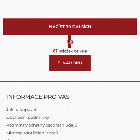
NAČÍST 39 DALŠÍCH
S
T
1
2
O
R
Á
87
položek celkem
V
N
L
K
NAHORU
Á
O
D
V
A
Á
N
C
Z
Í
Í
Á
P
INFORMACE PRO VÁS
P
R
A
V
Jak nakupovat
K
T
Obchodní podmínky
Y
Í
V
Podmínky ochrany osobních údajů
Ý
Mimosoudní řešení sporů
P