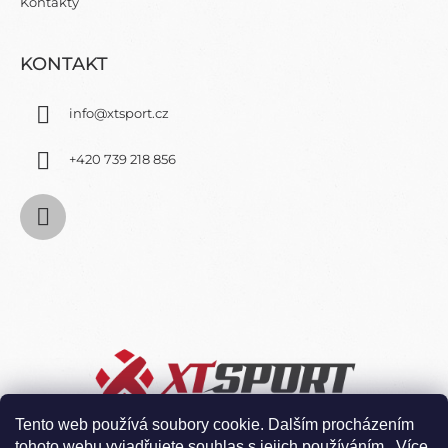
Kontakty
I
S
U
KONTAKT
info
@
xtsport.cz
+420 739 218 856
Tento web používá soubory cookie. Dalším procházením
tohoto webu vyjadřujete souhlas s jejich používáním.. Více