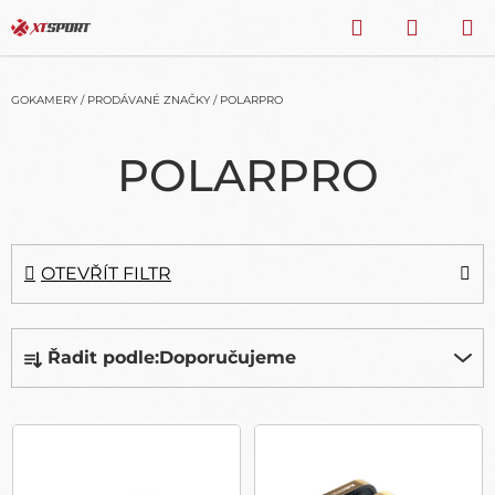
Přejít
HLEDAT
NÁKU
na
obsah
KOŠÍK
GOKAMERY
/
PRODÁVANÉ ZNAČKY
/
POLARPRO
POLARPRO
OTEVŘÍT FILTR
Ř
Řadit podle:
Doporučujeme
A
Z
E
V
N
Ý
Í
P
P