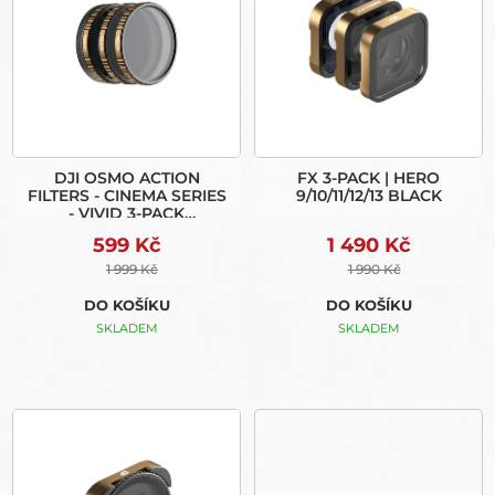
I
R
S
O
P
D
R
U
O
K
D
T
U
Ů
DJI OSMO ACTION
FX 3-PACK | HERO
K
FILTERS - CINEMA SERIES
9/10/11/12/13 BLACK
T
- VIVID 3-PACK
Ů
COLLECTION -
599 Kč
1 490 Kč
ROZBALENO
1 999 Kč
1 990 Kč
DO KOŠÍKU
DO KOŠÍKU
SKLADEM
SKLADEM