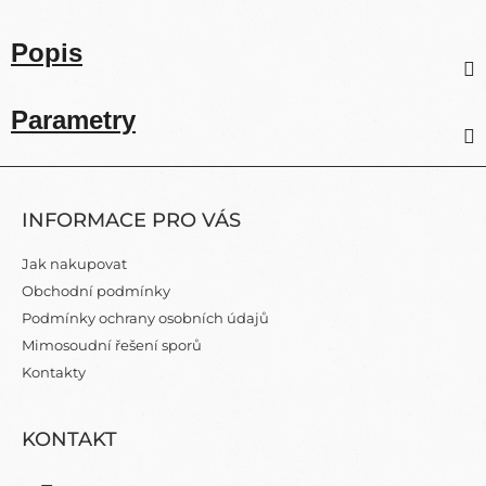
Popis
Parametry
Z
Á
INFORMACE PRO VÁS
P
A
Jak nakupovat
T
Obchodní podmínky
Í
Podmínky ochrany osobních údajů
Mimosoudní řešení sporů
Kontakty
KONTAKT