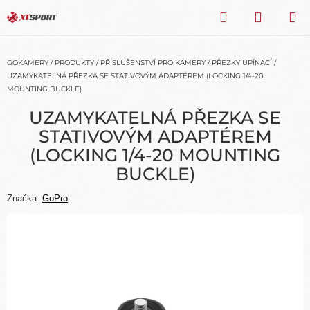
Přejít
HLEDAT
NÁKU
na
obsah
KOŠÍK
GOKAMERY
/
PRODUKTY
/
PŘÍSLUŠENSTVÍ PRO KAMERY
/
PŘEZKY UPÍNACÍ
/
UZAMYKATELNÁ PŘEZKA SE STATIVOVÝM ADAPTÉREM (LOCKING 1/4-20
MOUNTING BUCKLE)
UZAMYKATELNÁ PŘEZKA SE
STATIVOVÝM ADAPTÉREM
(LOCKING 1/4-20 MOUNTING
BUCKLE)
Značka:
GoPro