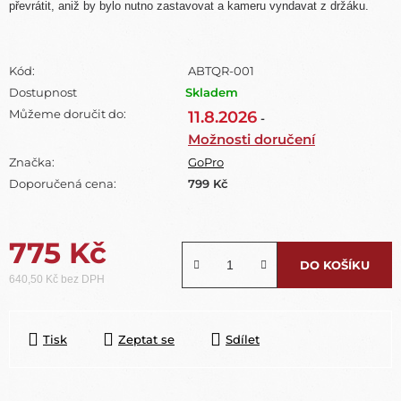
převrátit, aniž by bylo nutno zastavovat a kameru vyndavat z držáku.
Kód:
ABTQR-001
Dostupnost
Skladem
Můžeme doručit do:
11.8.2026
-
Možnosti doručení
Značka:
GoPro
Doporučená cena:
799 Kč
775 Kč
DO KOŠÍKU
640,50 Kč bez DPH
Měrná cena:
Tisk
Zeptat se
Sdílet